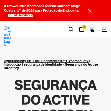
A CrowdStrike é nomeada líder no Gartner® Magic
Quadrant™ de 2026 para Proteção de Endpoints.
Baixe o relatório
1
Cybersecurity 101: The Fundamentals of Cybersecurity
>
Introdução à segurança de identidade
>
Segurança do Active
Directory
SEGURANÇA
DO ACTIVE