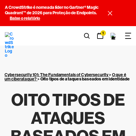
A CrowdStrike é nomeada líder no Gartner® Magic
Quadrant™ de 2026 para Proteção de Endpoints.
Baixe o relatório
1
Cybersecurity 101: The Fundamentals of Cybersecurity
>
O que é
um ciberataque?
>
Oito tipos de ataques baseados em identidade
OITO TIPOS DE
ATAQUES