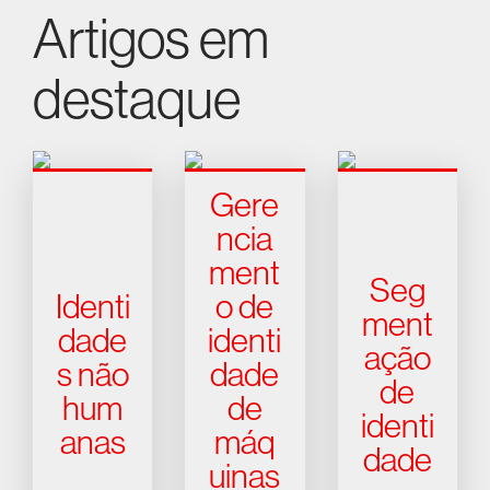
Artigos em
destaque
Gere
ncia
ment
Seg
Identi
o de
ment
dade
identi
ação
s não
dade
de
hum
de
identi
anas
máq
dade
uinas