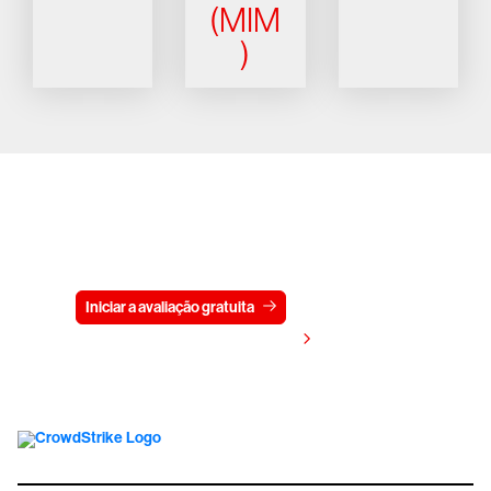
(MIM
)
Experimente a CrowdStrike
gratuitamente por 15 dias
Iniciar a avaliação gratuita
Fale conosco
Visualizar preços