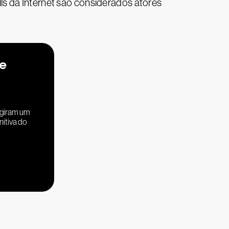
olls da Internet são considerados atores
de
ngiram um
nitiva do