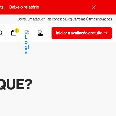
ts.
Baixe o relatório
Sofreu um ataque?
Fale conosco
Blog
Carreiras
Últimas inovações
1
Iniciar a avaliação gratuita
AQUE?