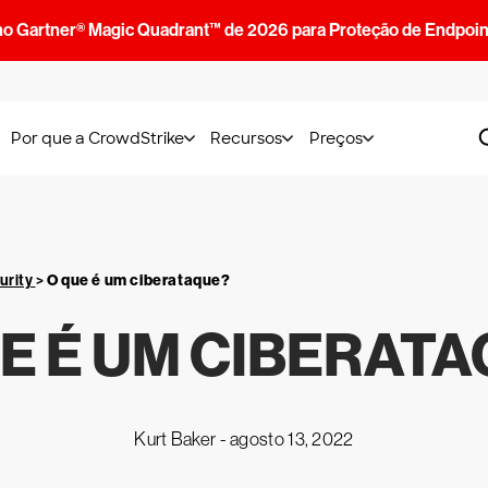
no Gartner® Magic Quadrant™ de 2026 para Proteção de Endpoin
Por que a CrowdStrike
Recursos
Preços
urity
>
O que é um ciberataque?
E É UM CIBERAT
Kurt Baker -
agosto 13, 2022