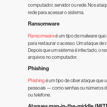
computador, servidor ou rede. Nos ata
rede para acessar o sistema.
Ransomware
Ransomware
é um tipo de malware que 
para restaurar o acesso. Um ataque de r
Depois que um sistema é infectado, o r
arquivos no computador.
Phishing
Phishing
é um tipo de ciber ataque que us
pessoais — como senhas ou números de c
ou telefone.
Ataques man-in-the-middle (MIT