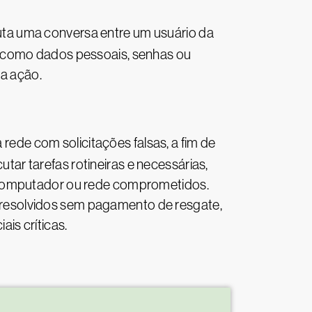
cuta uma conversa entre um usuário da
, como dados pessoais, senhas ou
ma ação.
rede com solicitações falsas, a fim de
r tarefas rotineiras e necessárias,
m computador ou rede comprometidos.
resolvidos sem pagamento de resgate,
is críticas.