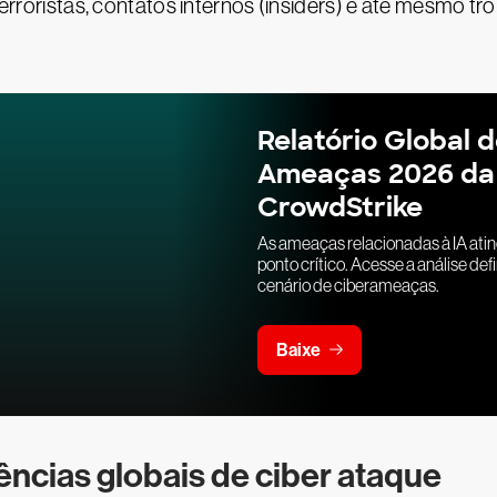
 terroristas, contatos internos (insiders) e até mesmo tr
Relatório Global 
Ameaças 2026 da
CrowdStrike
As ameaças relacionadas à IA ati
ponto crítico. Acesse a análise defi
cenário de ciberameaças.
Baixe
ências globais de ciber ataque