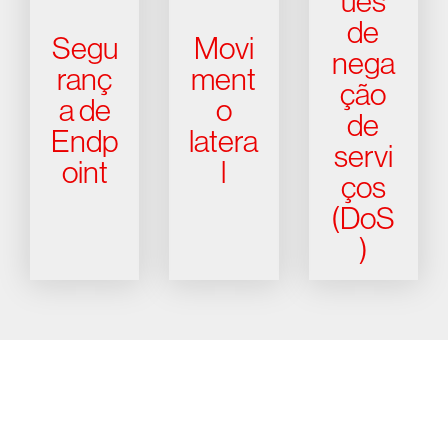
ues
de
Segu
Movi
nega
ranç
ment
ção
a de
o
de
Endp
latera
servi
oint
l
ços
(DoS
)
Experimente a CrowdStrike
gratuitamente por 15 dias