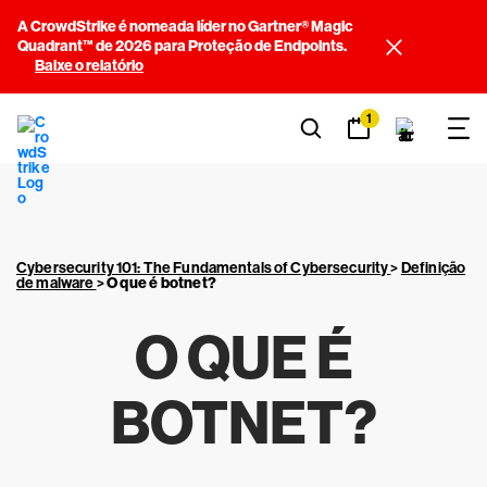
A CrowdStrike é nomeada líder no Gartner® Magic
Quadrant™ de 2026 para Proteção de Endpoints.
Baixe o relatório
1
Cybersecurity 101: The Fundamentals of Cybersecurity
>
Definição
de malware
>
O que é botnet?
O QUE É
BOTNET?