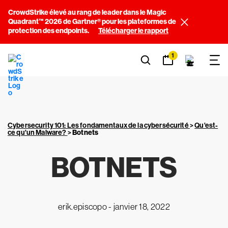
CrowdStrike élevé au rang de leader dans le Magic
Quadrant™ 2026 de Gartner® pour les plateformes de
protection des endpoints.
Télécharger le rapport
1
Cybersecurity 101: Les fondamentaux de la cybersécurité
>
Qu'est-
ce qu'un Malware?
>
Botnets
BOTNETS
erik.episcopo -
janvier 18, 2022