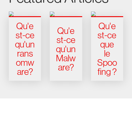
Qu'e
Qu'e
Qu'e
st-ce
st-ce
st-ce
qu'un
que
qu'un
rans
le
Malw
omw
Spoo
are?
are?
fing ?
Essayez CrowdStrike gratuitement
pendant 15 jours