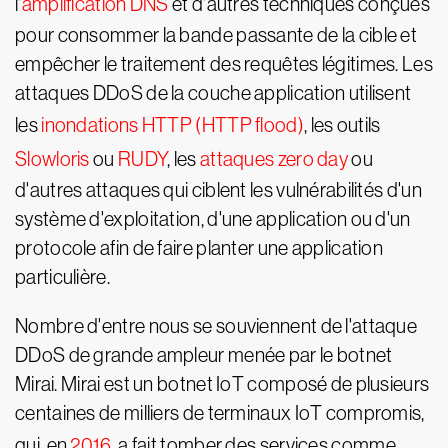
l'
amplification DNS
et d'autres techniques conçues
pour consommer la bande passante de la cible et
empêcher le traitement des requêtes légitimes. Les
attaques DDoS de la couche application utilisent
les
inondations HTTP (HTTP flood)
, les outils
Slowloris
ou
RUDY
, les
attaques zero day
ou
d'autres attaques qui ciblent les vulnérabilités d'un
système d'exploitation, d'une application ou d'un
protocole afin de faire planter une application
particulière.
Nombre d'entre nous se souviennent de l'attaque
DDoS de grande ampleur menée par le botnet
Mirai. Mirai est un botnet IoT composé de plusieurs
centaines de milliers de terminaux IoT compromis,
qui, en
2016
, a fait tomber des services comme