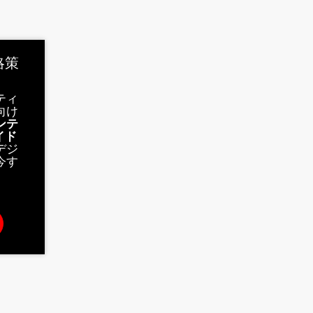
略策
ティ
向け
ンテ
イド
デジ
今す