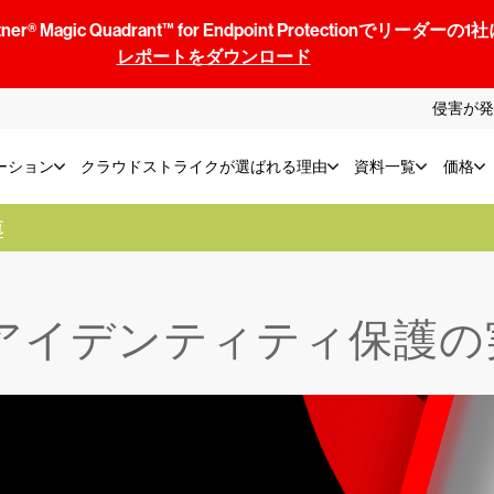
® Magic Quadrant™ for Endpoint Protectionでリ
レポートをダウンロード
侵害が発
ーション
クラウドストライクが選ばれる理由
資料一覧
価格
覧
Nアイデンティティ保護