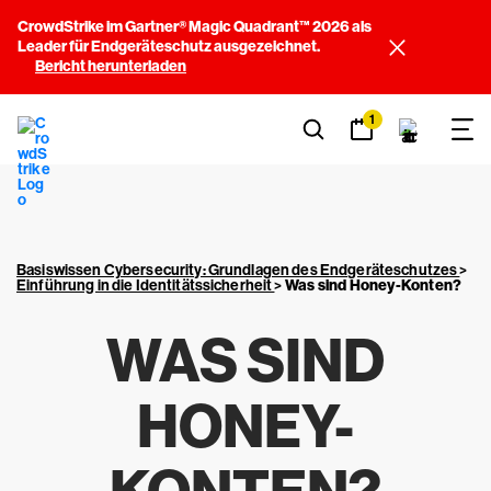
CrowdStrike im Gartner® Magic Quadrant™ 2026 als
Leader für Endgeräteschutz ausgezeichnet.
Bericht herunterladen
1
Basiswissen Cybersecurity: Grundlagen des Endgeräteschutzes
>
Einführung in die Identitätssicherheit
>
Was sind Honey-Konten?
WAS SIND
HONEY-