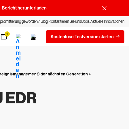
Bericht herunterladen
promittierung geworden?
Blog
Kontaktieren Sie uns
Jobs
Aktuelle Innovationen
1
Kostenlose Testversion starten
 Ereignismanagement) der nächsten Generation
>
U EDR