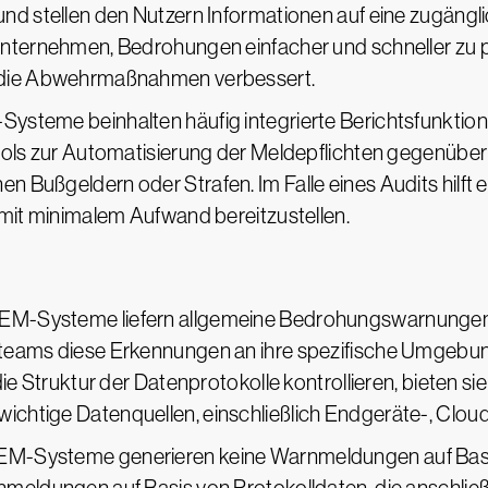
nd stellen den Nutzern Informationen auf eine zugängl
nternehmen, Bedrohungen einfacher und schneller zu pr
h die Abwehrmaßnahmen verbessert.
steme beinhalten häufig integrierte Berichtsfunktione
Tools zur Automatisierung der Meldepflichten gegenübe
n Bußgeldern oder Strafen. Im Falle eines Audits hil
 mit minimalem Aufwand bereitzustellen.
M-Systeme liefern allgemeine Bedrohungswarnungen fü
steams diese Erkennungen an ihre spezifische Umgebun
die Struktur der Datenprotokolle kontrollieren, bieten 
chtige Datenquellen, einschließlich Endgeräte-, Cloud
EM-Systeme generieren keine Warnmeldungen auf Bas