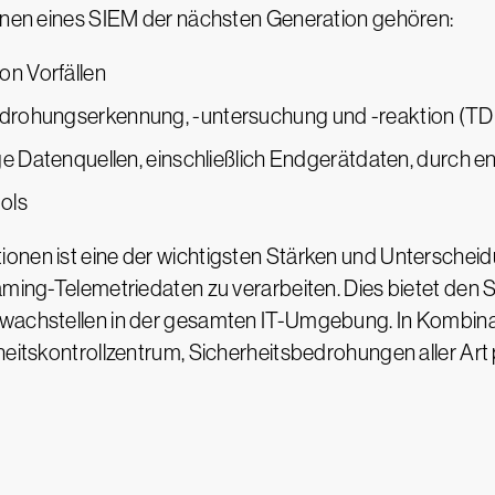
ionen eines SIEM der nächsten Generation gehören:
on Vorfällen
drohungserkennung, -untersuchung und -reaktion (TD
ge Datenquellen, einschließlich Endgerätdaten, durch e
ools
ionen ist eine der wichtigsten Stärken und Untersch
eaming-Telemetriedaten zu verarbeiten. Dies bietet de
wachstellen in der gesamten IT-Umgebung. In Kombinatio
heitskontrollzentrum, Sicherheitsbedrohungen aller Art p