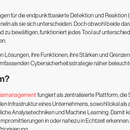
ngen für die endpunktbasierte Detektion und Reaktion 
ln als sie sich unterscheiden. Doch obwohl beide dara
zu bewältigen, funktioniert jedes Tool auf unterschie
en.
n Lösungen, ihre Funktionen, ihre Stärken und Grenzen 
fassenden Cybersicherheitsstrategie näher beleucht
em?
ignismanagement
fungiert als zentralisierte Plattform, d
len Infrastruktur eines Unternehmens, sowohl lokal als a
iche Analysetechniken und Machine Learning. Damit kö
promittierungen in oder nahezu in Echtzeit erkennen. G
riorisierung.