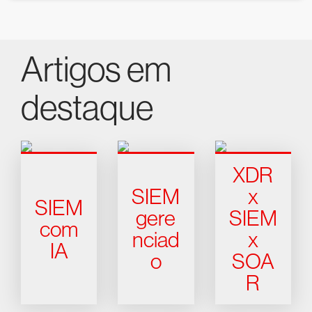
Artigos em
destaque
XDR
SIEM
x
SIEM
gere
SIEM
com
nciad
x
IA
o
SOA
R