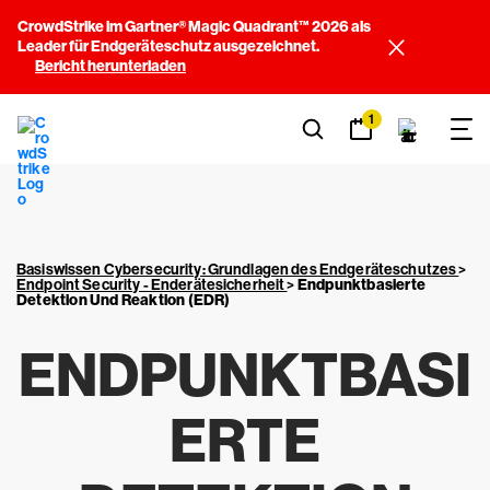
CrowdStrike im Gartner® Magic Quadrant™ 2026 als
Leader für Endgeräteschutz ausgezeichnet.
Bericht herunterladen
1
Basiswissen Cybersecurity: Grundlagen des Endgeräteschutzes
>
Endpoint Security - Enderätesicherheit
>
Endpunktbasierte
Detektion Und Reaktion (EDR)
ENDPUNKTBASI
ERTE