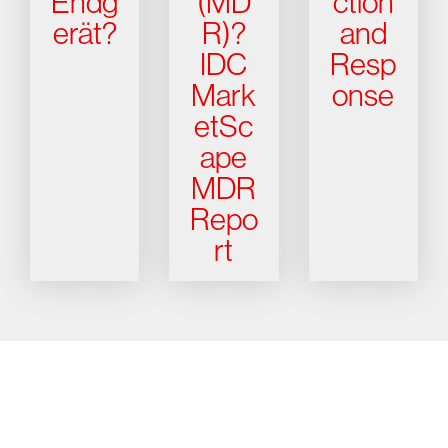
Endg
(MD
ction
erät?
R)?
and
IDC
Resp
Mark
onse
etSc
ape
MDR
Repo
rt
Testen Sie CrowdStrike
15 Tage kostenlos