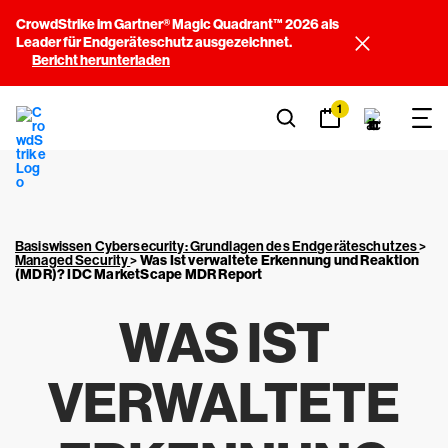
CrowdStrike im Gartner® Magic Quadrant™ 2026 als
Leader für Endgeräteschutz ausgezeichnet.
Bericht herunterladen
1
Basiswissen Cybersecurity: Grundlagen des Endgeräteschutzes
>
Managed Security
>
Was Ist verwaltete Erkennung und Reaktion
(MDR)? IDC MarketScape MDR Report
WAS IST
VERWALTETE