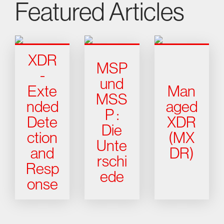
Featured Articles
XDR
MSP
-
und
Exte
Man
MSS
nded
aged
P :
Dete
XDR
Die
ction
(MX
Unte
and
DR)
rschi
Resp
ede
onse