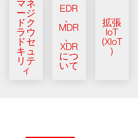
マネ
EDR
ージ
、
ドク
拡張
MDR
ラウ
IoT
、
ドセ
(XIoT
XDR
キュ
)
につ
リテ
いて
ィ
クラウドストライクを15日間無料でお試しく
ださい