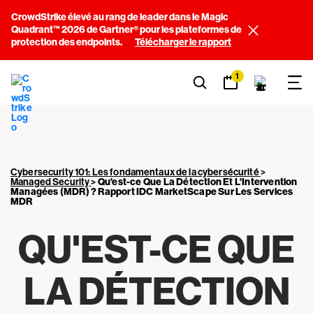
CrowdStrike élevé au rang de leader dans le Magic
Quadrant™ 2026 de Gartner® pour les plateformes de
protection des endpoints.
Télécharger le rapport
1
Cybersecurity 101: Les fondamentaux de la cybersécurité
>
Managed Security
>
Qu'est-ce Que La Détection Et L'Intervention
Managées (MDR) ? Rapport IDC MarketScape Sur Les Services
MDR
QU'EST-CE QUE
LA DÉTECTION