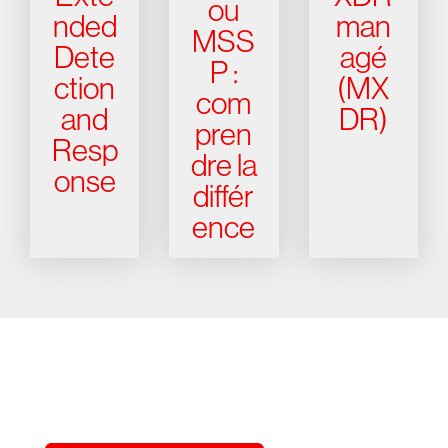
ou
nded
man
MSS
Dete
agé
P :
ction
(MX
com
and
DR)
pren
Resp
dre la
onse
différ
ence
Essayez CrowdStrike gratuitement
pendant 15 jours