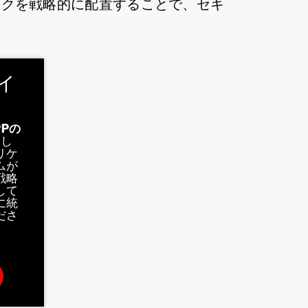
ックを戦略的に配置することで、セキ
ガイ
PPの
ドし
リケ
ムが
戦略
して
に統
ださ