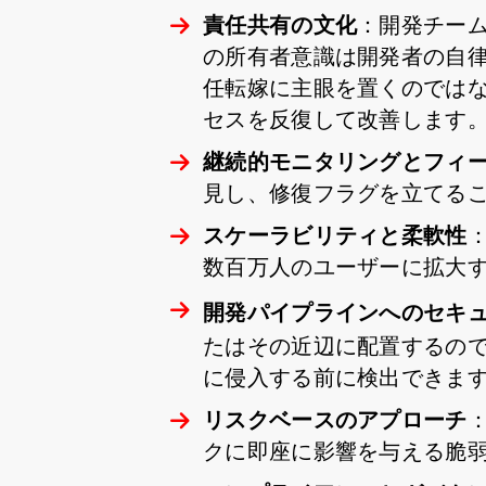
責任共有の文化
：開発チー
の所有者意識は開発者の自律
任転嫁に主眼を置くのでは
セスを反復して改善します
継続的モニタリングとフィ
見し、修復フラグを立てる
スケーラビリティと柔軟性
数百万人のユーザーに拡大
開発パイプラインへのセキ
たはその近辺に配置するの
に侵入する前に検出できま
リスクベースのアプローチ
クに即座に影響を与える脆