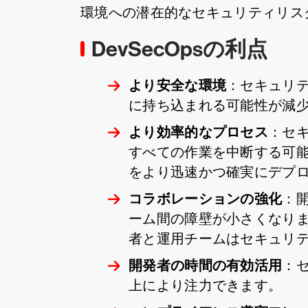
環境への潜在的なセキュリティリス
DevSecOpsの利点
より安全な環境
：セキュリ
に持ち込まれる可能性が減
より効率的なプロセス
：セ
すべての作業を中断する可
をより迅速かつ確実にデプ
コラボレーションの強化
：
ーム間の障壁が小さくなり
者と運用チームはセキュリ
開発者の時間の有効活用
：
上により注力できます。