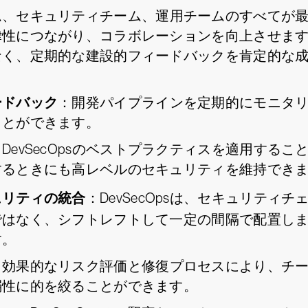
ム、セキュリティチーム、運用チームのすべてが
性につながり、コラボレーションを向上させます。D
なく、定期的な建設的フィードバックを肯定的な
。
ードバック
：開発パイプラインを定期的にモニタ
ことができます。
：DevSecOpsのベストプラクティスを適用する
するときにも高レベルのセキュリティを維持でき
ュリティの統合
：DevSecOpsは、セキュリティチ
ではなく、シフトレフトして一定の間隔で配置し
す。
：効果的なリスク評価と修復プロセスにより、チ
弱性に的を絞ることができます。