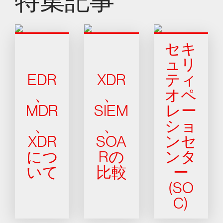
特集記事
セキ
ュリ
EDR
XDR
ティ
、
、
オペ
MDR
SIEM
レー
、
、
ショ
XDR
SOA
ンセ
につ
Rの
ンタ
いて
比較
ー
(SO
C)