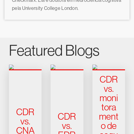
Checkmarx. Ela é doutora em neurociência cognitiva
pela University College London.
Featured Blogs
CDR
vs.
moni
tora
CDR
CDR
ment
vs.
vs.
o de
CNA