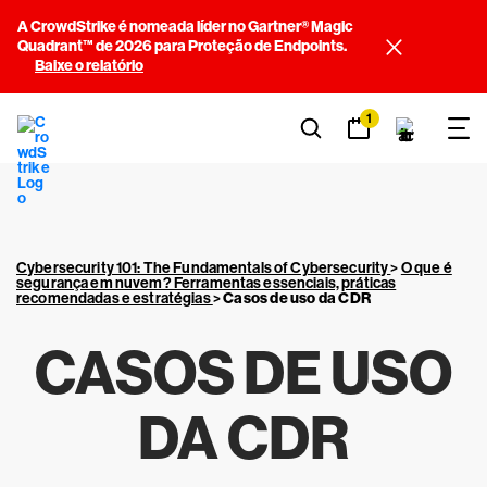
A CrowdStrike é nomeada líder no Gartner® Magic
Quadrant™ de 2026 para Proteção de Endpoints.
Baixe o relatório
1
Cybersecurity 101: The Fundamentals of Cybersecurity
>
O que é
segurança em nuvem? Ferramentas essenciais, práticas
recomendadas e estratégias
>
Casos de uso da CDR
CASOS DE USO
DA CDR