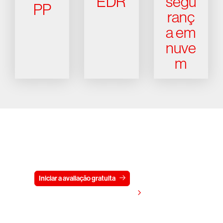
EDR
segu
PP
ranç
a em
nuve
m
Experimente a CrowdStrike
gratuitamente por 15 dias
Iniciar a avaliação gratuita
Fale conosco
Visualizar preços