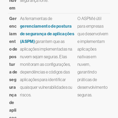
nuv
segurança forte.
em
Ger
As ferramentas de
O ASPM é útil
enc
gerenciamento de postura
para empresas
iam
de segurança de aplicações
que desenvolvem
ent
(ASPM)
garantem que as
e implementam
o de
aplicações implementadas na
aplicações
pos
nuvem sejam seguras. Elas
nativas em
tur
monitoram as configurações,
nuvem,
a de
dependências e códigos das
garantindo
seg
aplicações para identificar
práticas de
ura
quaisquer vulnerabilidades ou
desenvolvimento
nça
riscos.
seguras.
de
apli
caç