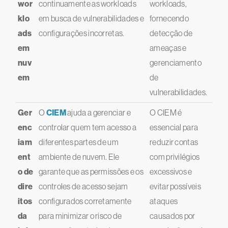
wor
continuamente as workloads
workloads,
klo
em busca de vulnerabilidades e
fornecendo
ads
configurações incorretas.
detecção de
em
ameaças e
nuv
gerenciamento
em
de
vulnerabilidades.
Ger
O
CIEM
ajuda a gerenciar e
O CIEM é
enc
controlar quem tem acesso a
essencial para
iam
diferentes partes de um
reduzir contas
ent
ambiente de nuvem. Ele
com privilégios
o de
garante que as permissões e os
excessivos e
dire
controles de acesso sejam
evitar possíveis
itos
configurados corretamente
ataques
da
para minimizar o risco de
causados por