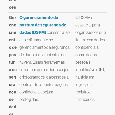
ões
Ger
O gerenciamento de
O DSPM é
enc
postura de segurança de
essencial para
iam
dados (DSPM)
concentra-se
organizações que
ent
especificamente no
lidam com dados
o de
gerenciamento da segurança
confidenciais,
pos
de dados em ambientes de
como dados
tur
nuvem. Essas ferramentas
pessoais
a de
garantem que os dados sejam
identificáveis (PII,
seg
criptografados, o acesso seja
na sigla em
ura
controlado e as informações
inglês) ou
nça
confidenciais sejam
registros
de
protegidas.
financeiros.
dad
os