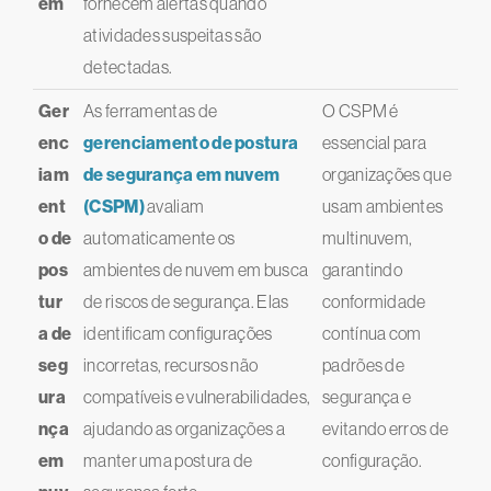
em
fornecem alertas quando
atividades suspeitas são
detectadas.
Ger
As ferramentas de
O CSPM é
enc
gerenciamento de postura
essencial para
iam
de segurança em nuvem
organizações que
ent
(CSPM)
avaliam
usam ambientes
o de
automaticamente os
multinuvem,
pos
ambientes de nuvem em busca
garantindo
tur
de riscos de segurança. Elas
conformidade
a de
identificam configurações
contínua com
seg
incorretas, recursos não
padrões de
ura
compatíveis e vulnerabilidades,
segurança e
nça
ajudando as organizações a
evitando erros de
em
manter uma postura de
configuração.