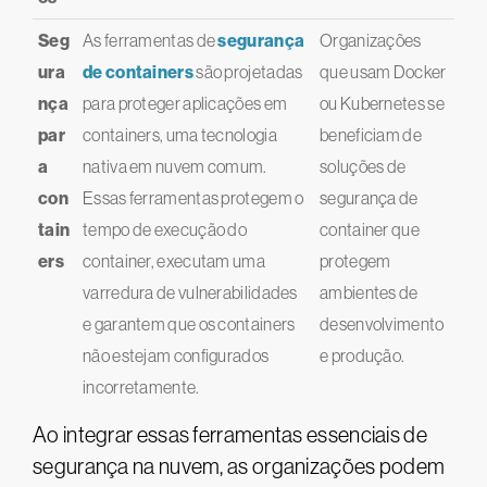
Seg
As ferramentas de
segurança
Organizações
ura
de containers
são projetadas
que usam Docker
nça
para proteger aplicações em
ou Kubernetes se
par
containers, uma tecnologia
beneficiam de
a
nativa em nuvem comum.
soluções de
con
Essas ferramentas protegem o
segurança de
tain
tempo de execução do
container que
ers
container, executam uma
protegem
varredura de vulnerabilidades
ambientes de
e garantem que os containers
desenvolvimento
não estejam configurados
e produção.
incorretamente​.
Ao integrar essas ferramentas essenciais de
segurança na nuvem, as organizações podem