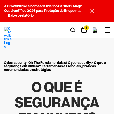
A CrowdStrike é nomeada líder no Gartner® Magic
Quadrant™ de 2026 para Proteção de Endpoints.
Baixe o relatório
1
Cybersecurity 101: The Fundamentals of Cybersecurity
>
O que é
segurança em nuvem? Ferramentas essenciais, práticas
recomendadas e estratégias
O QUE É
SEGURANÇA