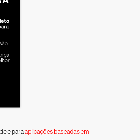
RA
leto
para
são
ança
lhor
 de e para
aplicações baseadas em