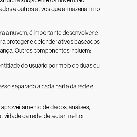
strutura subjacente da nuvem. No
s dados e outros ativos que armazenam no
 a nuvem, é importante desenvolver e
ra proteger e defender ativos baseados
urança. Outros componentes incluem:
ntidade do usuário por meio de duas ou
sso separado a cada parte da rede e
:
aproveitamento de dados, análises,
 atividade da rede, detectar melhor