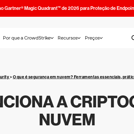
no Gartner® Magic Quadrant™ de 2026 para Proteção de Endpoin
Por que a CrowdStrike
Recursos
Preços
urity
>
O que é segurança em nuvem? Ferramentas essenciais, práti
CIONA A CRIPTO
NUVEM