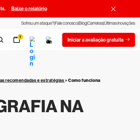
ts.
Baixe o relatório
Sofreu um ataque?
Fale conosco
Blog
Carreiras
Últimas inovações
1
Iniciar a avaliação gratuita
cas recomendadas e estratégias
>
Como funciona
GRAFIA NA