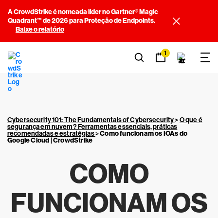
A CrowdStrike é nomeada líder no Gartner® Magic
Quadrant™ de 2026 para Proteção de Endpoints.
Baixe o relatório
1
Cybersecurity 101: The Fundamentals of Cybersecurity
>
O que é
segurança em nuvem? Ferramentas essenciais, práticas
recomendadas e estratégias
>
Como funcionam os IOAs do
Google Cloud | CrowdStrike
COMO
FUNCIONAM OS