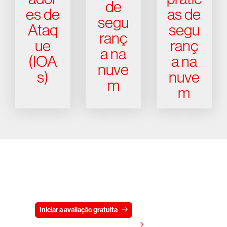
de
es de
as de
segu
Ataq
segu
ranç
ue
ranç
a na
(IOA
a na
nuve
s)
nuve
m
m
Experimente a CrowdStrike
gratuitamente por 15 dias
Iniciar a avaliação gratuita
Fale conosco
Visualizar preços