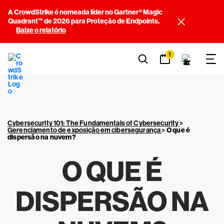
A CrowdStrike é nomeada líder no Gartner® Magic
Quadrant™ de 2026 para Proteção de Endpoints.
Baixe o relatório
1
Cybersecurity 101: The Fundamentals of Cybersecurity
>
Gerenciamento de exposição em cibersegurança
>
O que é
dispersão na nuvem?
O QUE É
DISPERSÃO NA