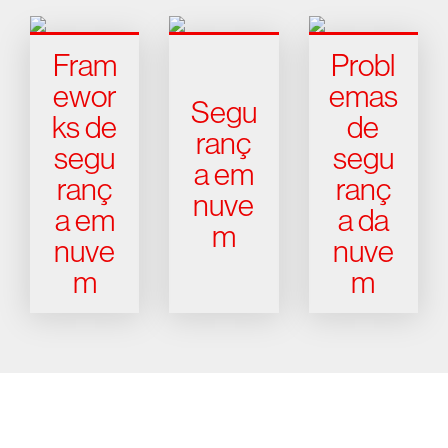
Fram
Probl
ewor
emas
Segu
ks de
de
ranç
segu
segu
a em
ranç
ranç
nuve
a em
a da
m
nuve
nuve
m
m
Experimente a CrowdStrike