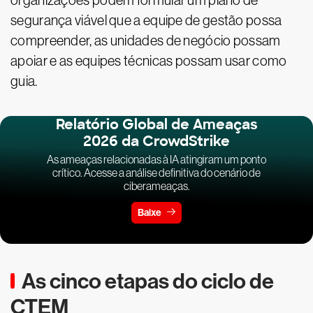
organizações podem formular um plano de
segurança viável que a equipe de gestão possa
compreender, as unidades de negócio possam
apoiar e as equipes técnicas possam usar como
guia.
Relatório Global de Ameaças
2026 da CrowdStrike
As ameaças relacionadas à IA atingiram um ponto
crítico. Acesse a análise definitiva do cenário de
ciberameaças.
Baixe
As cinco etapas do ciclo de
CTEM