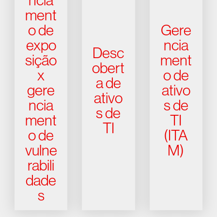
ncia
ment
o de
Gere
expo
ncia
Desc
sição
ment
obert
x
o de
a de
gere
ativo
ativo
ncia
s de
s de
ment
TI
TI
o de
(ITA
vulne
M)
rabili
dade
s