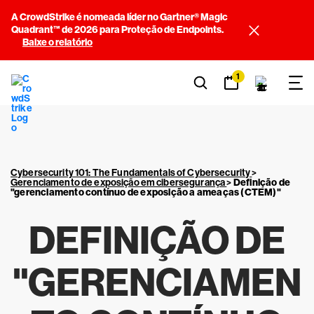
A CrowdStrike é nomeada líder no Gartner® Magic
Quadrant™ de 2026 para Proteção de Endpoints.
Baixe o relatório
1
Cybersecurity 101: The Fundamentals of Cybersecurity
>
Gerenciamento de exposição em cibersegurança
>
Definição de
"gerenciamento contínuo de exposição a ameaças (CTEM)"
DEFINIÇÃO DE
"GERENCIAMEN