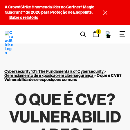
A CrowdStrike é nomeada líder no Gartner® Magic
Quadrant™ de 2026 para Proteção de Endpoints.
Baixe o relatório
1
Cybersecurity 101: The Fundamentals of Cybersecurity
>
Gerenciamento de exposição em cibersegurança
>
O que é
CVE
?
Vulnerabilidades e exposições comuns
O QUE É
CVE
?
VULNERABILID