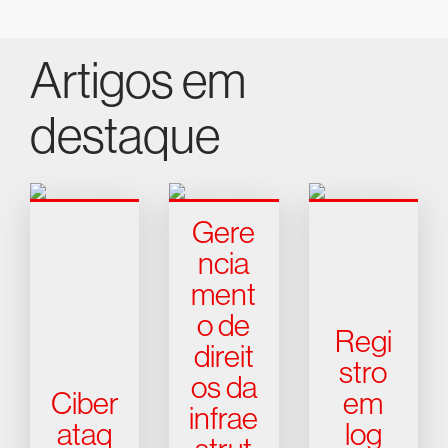
Artigos em
destaque
Gere
ncia
ment
o de
Regi
direit
stro
os da
Ciber
em
infrae
ataq
log