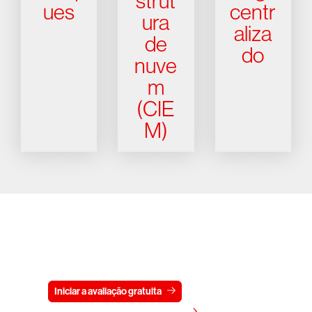
strut
ues
centr
ura
aliza
de
do
nuve
m
(CIE
M)
Experimente a CrowdStrike
gratuitamente por 15 dias
Iniciar a avaliação gratuita
Fale conosco