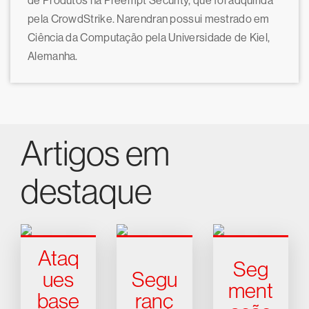
de Produtos na Preempt Security, que foi adquirida
pela CrowdStrike. Narendran possui mestrado em
Ciência da Computação pela Universidade de Kiel,
Alemanha.
Artigos em
destaque
Ataq
Seg
ues
Segu
ment
base
ranç