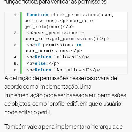
função fictícia para verificar as permissões:
function
check_permissions
(
user, 
permissions
)
:
<
p
>
user_role = 
get_role
(
user
)<
/p
>
<
p
>
user_permissions = 
user_role.
get_permissions
()<
/p
>
<
p
>
if
 permissions 
in
user_permissions:
<
/p
>
<
p
>
Return
 “allowed”
<
/p
>
<
p
>
else
:
<
/p
>
<
p
>
Return
 “Not allowed”
<
/p
>
A definição de permissões nesse caso varia de
acordo com a implementação. Uma
implementação pode ser baseada em permissões
de objetos, como “profile-edit”, em que o usuário
pode editar o perfil.
Também vale a pena implementar a hierarquia de