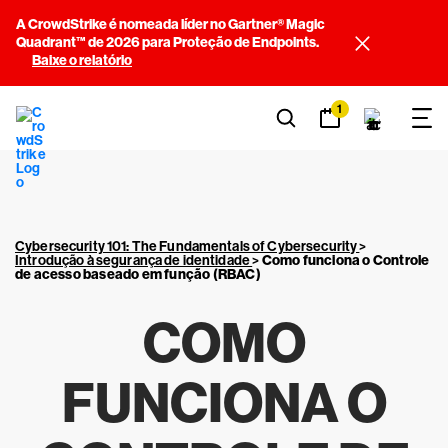
A CrowdStrike é nomeada líder no Gartner® Magic
Quadrant™ de 2026 para Proteção de Endpoints.
Baixe o relatório
1
Cybersecurity 101: The Fundamentals of Cybersecurity
>
Introdução à segurança de identidade
>
Como funciona o Controle
de acesso baseado em função (RBAC)
COMO
FUNCIONA O