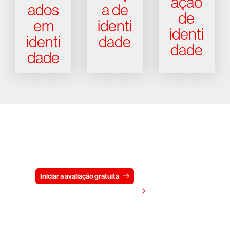
ação
ados
a de
de
em
identi
identi
identi
dade
dade
dade
Experimente a CrowdStrike
gratuitamente por 15 dias
Iniciar a avaliação gratuita
Fale conosco
Visualizar preços