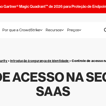
no Gartner® Magic Quadrant™ de 2026 para Proteção de Endpoin
Por que a CrowdStrike
Recursos
Preços
urity
>
Introdução à segurança de identidade
>
Controle de acesso 
E ACESSO NA S
SAAS