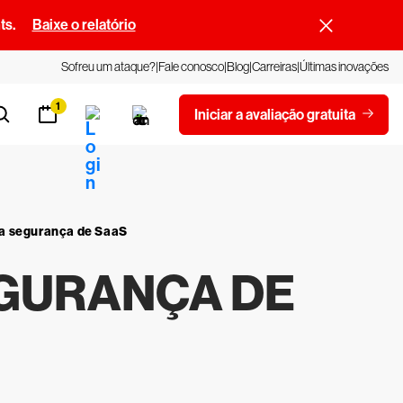
ts.
Baixe o relatório
Sofreu um ataque?
Fale conosco
Blog
Carreiras
Últimas inovações
1
Iniciar a avaliação gratuita
na segurança de SaaS
EGURANÇA DE