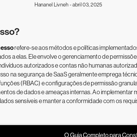
Hananel Livneh -
abril 03, 2025
esso?
acesso
refere-se aos métodos e políticas implementados
dos a elas. Ele envolve o gerenciamento de permissõ
indivíduos autorizados e contas não humanas autoriza
esso na segurança de SaaS geralmente emprega técnic
unções (RBAC) e configurações de permissão granulare
ntos de dados e ameaças internas. Ao implementar me
ados sensíveis e manter a conformidade com os requi
O Guia Completo para Const