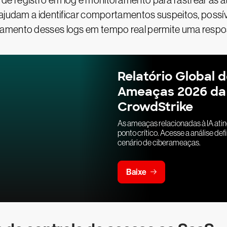
e registro em log e monitoramento para rastrear as at
 ajudam a identificar comportamentos suspeitos, possí
amento desses logs em tempo real permite uma respos
Relatório Global 
Ameaças 2026 da
CrowdStrike
As ameaças relacionadas à IA ati
ponto crítico. Acesse a análise defi
cenário de ciberameaças.
Baixe