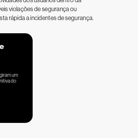
ividades dos usuários dentro da
veis violações de segurança ou
ta rápida a incidentes de segurança.
de
ngiram um
nitiva do