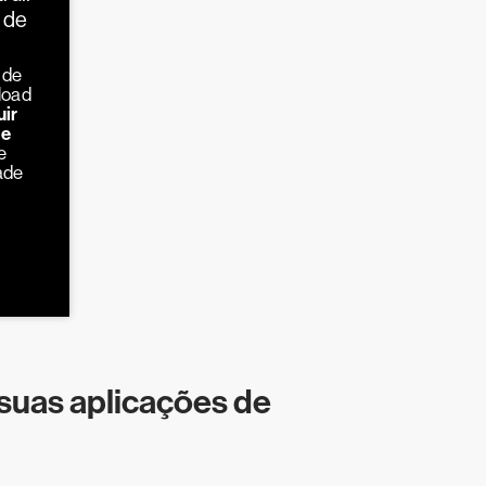
 de
 de
load
uir
de
e
ade
suas aplicações de