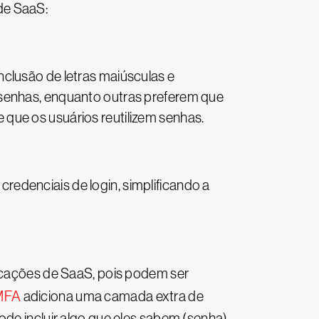
de SaaS:
clusão de letras maiúsculas e
 senhas, enquanto outras preferem que
que os usuários reutilizem senhas.
edenciais de login, simplificando a
licações de SaaS, pois podem ser
MFA
adiciona uma camada extra de
de incluir algo que eles sabem (senha),