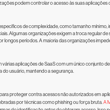
izações podem controlar o acesso às suas aplicações 
 específicos de complexidade, como tamanho mínimo, in
iais. Algumas organizações exigem a troca regular de
r longos períodos. A maioria das organizações impede 
várias aplicações de SaaS com um único conjunto de cr
a do usuário, mantendo a segurança.
es para proteger contra acessos não autorizados em ap
ebradas por técnicas como phishing ou força bruta.
A 
ormas de identificação antes de obterem acesso. Isso po