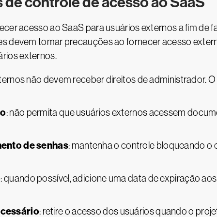
 de controle de acesso ao SaaS
ecer acesso ao SaaS para usuários externos a fim de f
es devem tomar precauções ao fornecer acesso extern
rios externos.
xternos não devem receber direitos de administrador. 
io
: não permita que usuários externos acessem docume
mento de senhas
: mantenha o controle bloqueando o
o
: quando possível, adicione uma data de expiração aos
cessário
: retire o acesso dos usuários quando o proje