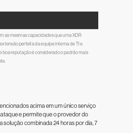
tem as mesmas capacidades que uma XDR
xtensão perfeita da equipe interna de TI e
 boa reputação é considerado o padrão mais
te.
mencionados acima em um único serviço
de ataque e permite que o provedor do
la solução combinada 24 horas por dia, 7