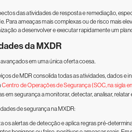
os das atividades de resposta e remediação, especia
de. Para ameaças mais complexas ou de risco mais ele
nização a desenvolver e executar rapidamente um plano
idades da MXDR
 avançados em uma única oferta coesa.
viços de MDR consolida todas as atividades, dados e i
m
Centro de Operações de Segurança (SOC, na sigla em
as em segurança a monitorar, detectar, analisar, relata
cidades de segurança na MXDR:
a os alertas de detecção e aplica regras pré-determin
entos benignos ou falso-positivos e ameaças reais. Em