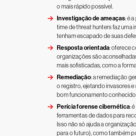
o mais rápido possível.
Investigação de ameaças
: é 
time de threat hunters faz uma
tenham escapado de suas defesa
Resposta orientada
: oferece 
organizações são aconselhadas 
mais sofisticadas, como a form
Remediação
: a remediação ge
o registro, ejetando invasores
bom funcionamento conhecido
Perícia forense cibernética
: 
ferramentas de dados para rec
Isso não só ajuda a organizaçã
para o futuro), como também po