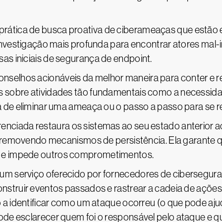
a prática de busca proativa de ciberameaças que estão
 investigação mais profunda para encontrar atores ma
s iniciais de segurança de endpoint.
conselhos acionáveis da melhor maneira para conter e
sobre atividades tão fundamentais como a necessidade
a de eliminar uma ameaça ou o passo a passo para se 
renciada restaura os sistemas ao seu estado anterior
 e removendo mecanismos de persistência. Ela garante 
 e impede outros comprometimentos.
é um serviço oferecido por fornecedores de cibersegura
onstruir eventos passados e rastrear a cadeia de aç
o a identificar como um ataque ocorreu (o que pode aj
de esclarecer quem foi o responsável pelo ataque e q