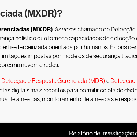
nciada (MXDR)?
erenciadas (MXDR)
, às vezes chamado de Detecçã
urança holístico que fornece capacidades de detecçã
xpertise terceirizada orientada por humanos. É cons
 limitações impostas por modelos de segurança tradici
dores na nuvem e redes.
e
Detecção e Resposta Gerenciada (MDR)
e
Detecção 
as digitais mais recentes para permitir coleta de da
ua de ameaças, monitoramento de ameaças e resposta 
Relatório de Investigação 