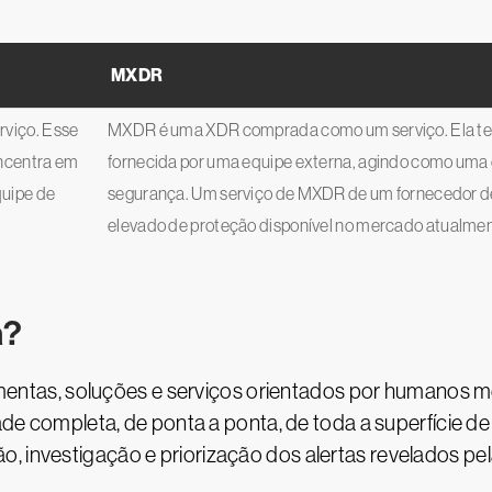
MXDR
viço. Esse
MXDR é uma XDR comprada como um serviço. Ela 
oncentra em
fornecida por uma equipe externa, agindo como uma e
quipe de
segurança. Um serviço de MXDR de um fornecedor de
elevado de proteção disponível no mercado atualmen
a?
mentas, soluções e serviços orientados por humanos 
idade completa, de ponta a ponta, de toda a superfície 
, investigação e priorização dos alertas revelados pe