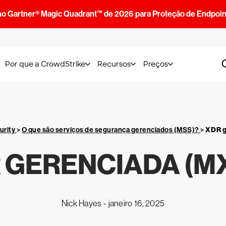
no Gartner® Magic Quadrant™ de 2026 para Proteção de Endpoin
Por que a CrowdStrike
Recursos
Preços
urity
>
O que são serviços de segurança gerenciados (MSS)?
>
XDR g
 GERENCIADA (M
Nick Hayes -
janeiro 16, 2025