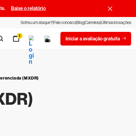
ts.
Baixe o relatório
Sofreu um ataque?
Fale conosco
Blog
Carreiras
Últimas inovações
1
Iniciar a avaliação gratuita
erenciada (MXDR)
XDR)