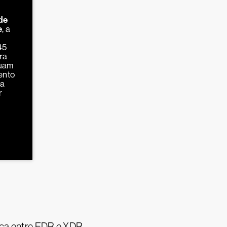
de
e
, a
45
ra
nuam
ento
ha
r
nça entre EDR e XDR.