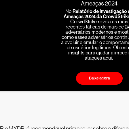
Ameaças 2024
No
Relatório de Investigação 
Ameaças 2024 da CrowdStrik
CrowdStrike revela as mais
recentes táticas de mais de 2
adversários modernos e most
como esses adversários conti
a evoluir e emular o comportam
de usuários legítimos. Obten
insights para ajudar a impedi
ataques aqui.
Baixe agora
 e MXDR, é recomendável primeiro ler sobre a difere