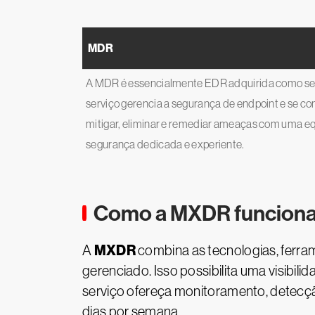
MDR
A MDR é essencialmente EDR adquirida como ser
serviço gerencia a segurança de endpoint e se c
mitigar, eliminar e remediar ameaças com uma e
segurança dedicada e experiente.
Como a MXDR funcion
MXDR
A
combina as tecnologias, ferra
gerenciado. Isso possibilita uma visibil
serviço ofereça monitoramento, detecção
dias por semana.