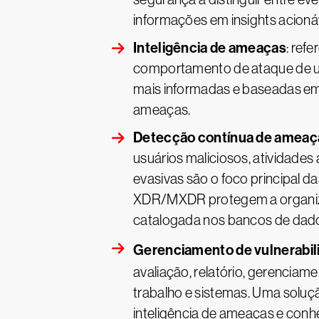
informações em insights acionáv
Inteligência de ameaças
: ref
comportamento de ataque de um
mais informadas e baseadas em 
ameaças.
Detecção contínua de ameaç
usuários maliciosos, atividad
evasivas são o foco principal 
XDR/MXDR protegem a organiza
catalogada nos bancos de dados
Gerenciamento de vulnerabil
avaliação, relatório, gerencia
trabalho e sistemas. Uma solu
inteligência de ameaças e conhe