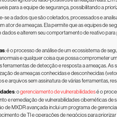
eis para a equipe de segurança, possibilitando a priori
ere-se a dados que são coletados, processados e analis
 ator de ameaças. Ela permite que as equipes de se
dados e alterem seu comportamento de reativo para pr
as
: é o processo de análise de um ecossistema de segu
es anormais e qualquer coisa que possa comprometer u
das ferramentas de detecção e resposta a ameaças. As
ção de ameaças conhecidas e desconhecidas (vetores
 e arquivos sem assinatura de várias ferramentas, re
idades
: o
gerenciamento de vulnerabilidades
é o proces
mento e remediação de vulnerabilidades cibernéticas de
ção de MXDR avançada inclui um programa de gerencia
cimento de TI e operações de negócios para priorizar 