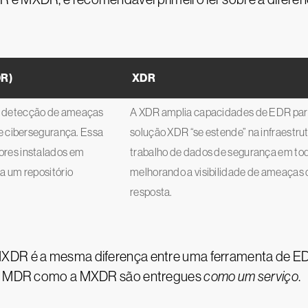
R)
XDR
e detecção de ameaças
A XDR amplia capacidades de EDR para
de cibersegurança. Essa
solução XDR “se estende” na infraestrutu
ores instalados em
trabalho de dados de segurança em to
a um repositório
melhorando a visibilidade de ameaças 
resposta.
MXDR é a mesma diferença entre uma ferramenta de ED
to a MDR como a MXDR são entregues
como um serviço
.