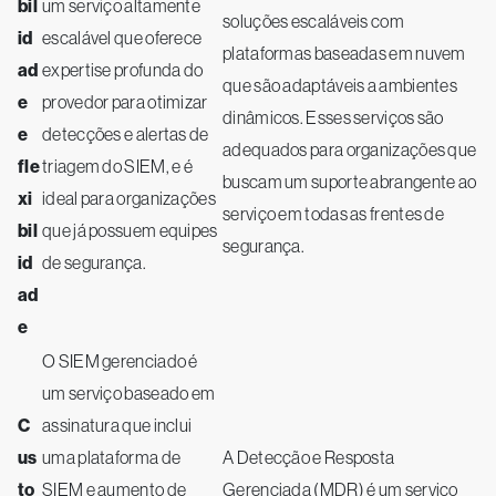
bil
um serviço altamente
soluções escaláveis com
id
escalável que oferece
plataformas baseadas em nuvem
ad
expertise profunda do
que são adaptáveis a ambientes
e
provedor para otimizar
dinâmicos. Esses serviços são
e
detecções e alertas de
adequados para organizações que
fle
triagem do SIEM, e é
buscam um suporte abrangente ao
xi
ideal para organizações
serviço em todas as frentes de
bil
que já possuem equipes
segurança.
id
de segurança.
ad
e
O SIEM gerenciado é
um serviço baseado em
C
assinatura que inclui
us
uma plataforma de
A Detecção e Resposta
to
SIEM e aumento de
Gerenciada (MDR) é um serviço