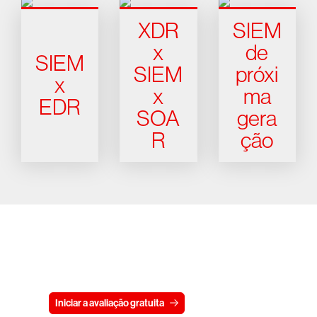
XDR
SIEM
x
de
SIEM
SIEM
próxi
x
x
ma
EDR
SOA
gera
R
ção
Experimente a CrowdStrike
gratuitamente por 15 dias
Iniciar a avaliação gratuita
Fale conosco