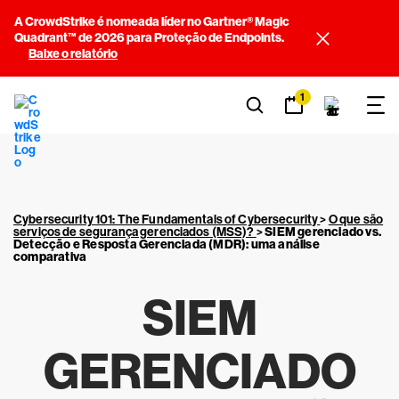
A CrowdStrike é nomeada líder no Gartner® Magic
Quadrant™ de 2026 para Proteção de Endpoints.
Baixe o relatório
1
Cybersecurity 101: The Fundamentals of Cybersecurity
>
O que são
serviços de segurança gerenciados (MSS)?
>
SIEM gerenciado vs.
Detecção e Resposta Gerenciada (MDR): uma análise
comparativa
SIEM
GERENCIADO