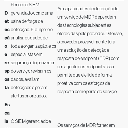
Pense no SIEM
As capacidades de detecção de
D
gerenciado como uma
um serviço de MDR dependem
et
usina de força de
das tecnologias subjacentes
ec
detecção. Ele ingere e
oferecidas pelo provedor. Dito isso,
çã
analisa os dados de
o provedor provavelmente terá
o
toda a organização, e os
uma solução de detecção e
e
especialistas em
resposta de endpoint (EDR) com
re
segurança do provedor
um agente nos endpoints. Isso
sp
do serviço revisam os
permite que ele lide de forma
os
dados, avaliam
proativa com os esforços de
ta
detecções e geram
resposta como parte do serviço.
alertas priorizados.
Es
ca
la
O SIEM gerenciado é
Os serviços de MDR fornecem