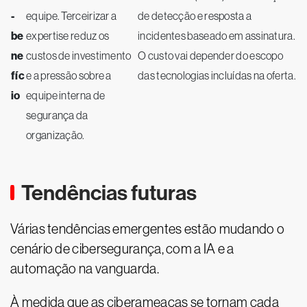
-
equipe. Terceirizar a
de detecção e resposta a
be
expertise reduz os
incidentes baseado em assinatura.
ne
custos de investimento
O custo vai depender do escopo
fíc
e a pressão sobre a
das tecnologias incluídas na oferta.
io
equipe interna de
segurança da
organização.
Tendências futuras
Várias tendências emergentes estão mudando o
cenário de cibersegurança, com a IA e a
automação na vanguarda.
À medida que as ciberameaças se tornam cada