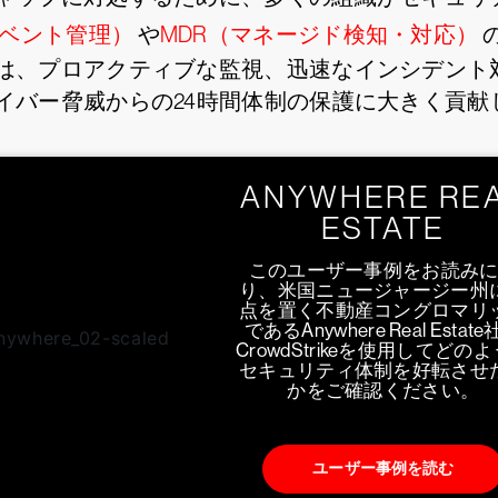
イベント管理）
や
MDR（マネージド検知・対応）
は、プロアクティブな監視、迅速なインシデント
イバー脅威からの24時間体制の保護に大きく貢献
ANYWHERE RE
ESTATE
このユーザー事例をお読み
り、米国ニュージャージー州
点を置く不動産コングロマリ
であるAnywhere Real Estat
CrowdStrikeを使用してどの
セキュリティ体制を好転させ
かをご確認ください。
ユーザー事例を読む