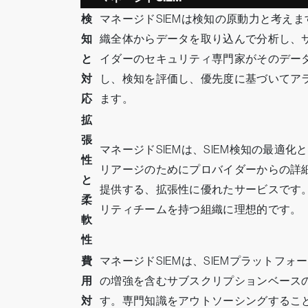
検
マネージドSIEMは検知の原動力と考えます
知
織全体からデータを取り込んで分析し、
と
イダーのセキュリティ専門家がそのデー
対
し、検知を評価し、優先度に基づいてア
応
ます。
拡
張
マネージドSIEMは、SIEM検知の最適化
性
リアージのためにプロバイダーからの詳
と
提供する、拡張性に優れたサービスです
柔
リティチームを持つ組織に理想的です。
軟
性
費
マネージドSIEMは、SIEMプラットフォ
用
の増強を含むサブスクリプションベース
対
す。専門知識をアウトソーシングするこ