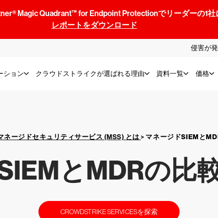
® Magic Quadrant™ for Endpoint Protectionでリ
レポートをダウンロード
侵害が発
ーション
クラウドストライクが選ばれる理由
資料一覧
価格
マネージドセキュリティサービス (MSS) とは
>
マネージドSIEMとM
SIEMとMDRの比
CROWDSTRIKE SERVICESを探索