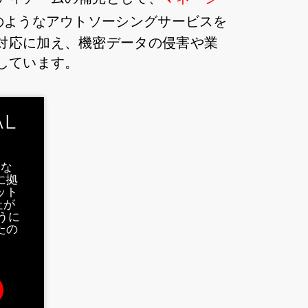
のようなアウトソーシングサービスを
対応に加え、機密データの侵害や業
しています。
AL
にな
に拠
ット
e社が
ように
たの