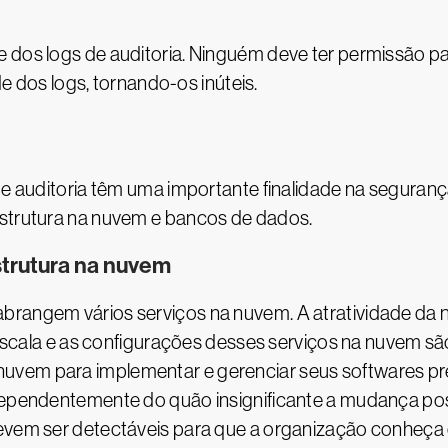
 dos logs de auditoria. Ninguém deve ter permissão par
ade dos logs, tornando-os inúteis.
 de auditoria têm uma importante finalidade na seguranç
estrutura na nuvem e bancos de dados.
strutura na nuvem
brangem vários serviços na nuvem. A atratividade da n
a escala e as configurações desses serviços na nuvem sã
uvem para implementar e gerenciar seus softwares pr
ndependentemente do quão insignificante a mudança pos
evem ser detectáveis para que a organização conheça o 