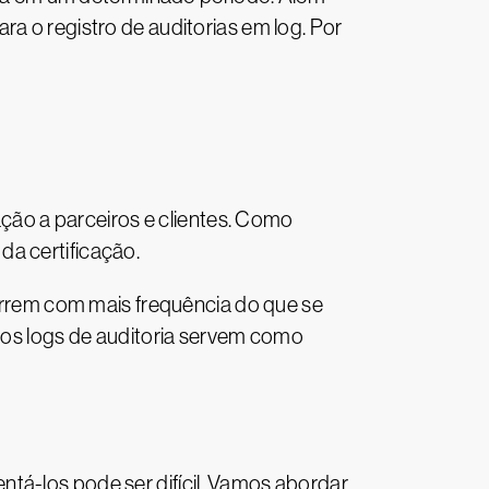
a o registro de auditorias em log. Por
ão a parceiros e clientes. Como
da certificação.
correm com mais frequência do que se
, os logs de auditoria servem como
tá-los pode ser difícil. Vamos abordar