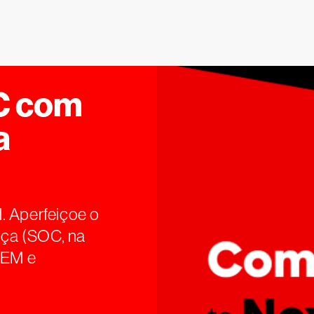
C com
a
. Aperfeiçoe o
ça (SOC, na
IEM e