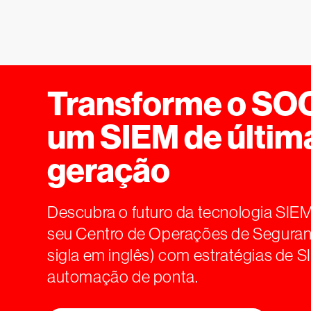
Transforme o SO
um SIEM de últim
geração
Descubra o futuro da tecnologia SIEM
seu Centro de Operações de Seguran
sigla em inglês) com estratégias de S
automação de ponta.