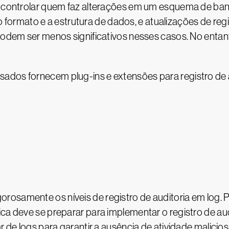
ra controlar quem faz alterações em um esquema de b
rmato e a estrutura de dados, e atualizações de reg
 podem ser menos significativos nesses casos. No entan
ados fornecem plug-ins e extensões para registro de a
rosamente os níveis de registro de auditoria em log.
ica deve se preparar para implementar o registro de au
lar de logs para garantir a ausência de atividade malic