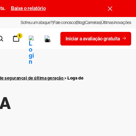
ts.
Baixe o relatório
Sofreu um ataque?
Fale conosco
Blog
Carreiras
Últimas inovações
1
Iniciar a avaliação gratuita
de segurança) de última geração
>
Logs de
IA