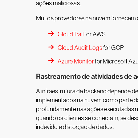
ações maliciosas.
Muitos provedores na nuvem fornecem se
CloudTrail
for AWS
Cloud Audit Logs
for GCP
Azure Monitor
for Microsoft Az
Rastreamento de atividades de a
A infraestrutura de backend depende 
implementados na nuvem como parte da 
profundamente nas ações executadas no
quando os clientes se conectam, se des
indevido e distorção de dados.