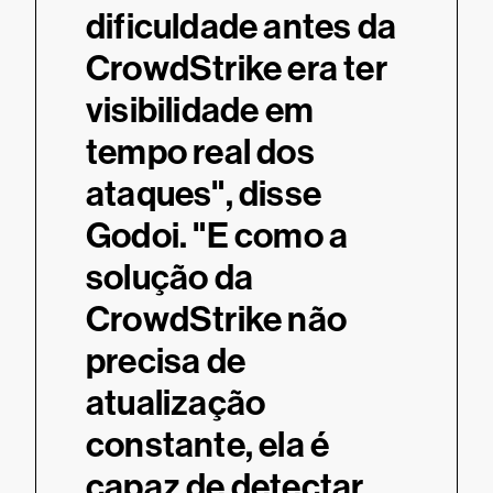
dificuldade antes da
real
CrowdStrike era ter
dest
visibilidade em
comp
.
tempo real dos
outr
ataques", disse
Rapi
Godoi. "E como a
expa
ção
solução da
adoç
ês
CrowdStrike não
e, e
precisa de
mese
atualização
impl
constante, ela é
esta
capaz de detectar
inte