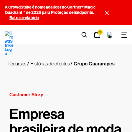
A CrowdStrike é nomeada líder no Gartner® Magic
Quadrant™ de 2026 para Proteção de Endpoints.
Baixe o relatório
1
Recursos
/
Histórias de clientes
/
Grupo Guararapes
Customer Story
Empresa
brasileira de moda