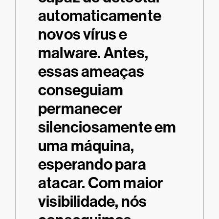
automaticamente
inst
novos vírus e
func
malware. Antes,
iden
ro do
essas ameaças
inci
ndo
conseguiam
ambi
as.
permanecer
regr
silenciosamente em
tor de
Rodrigo
uma máquina,
o)
Segura
Grupo G
esperando para
atacar. Com maior
visibilidade, nós