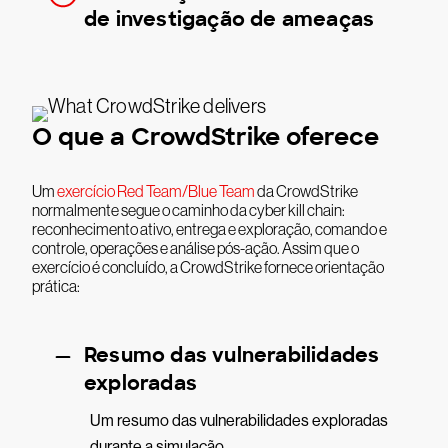
de investigação de ameaças
O que a CrowdStrike oferece
Um
exercício Red Team/Blue Team
da CrowdStrike
normalmente segue o caminho da cyber kill chain:
reconhecimento ativo, entrega e exploração, comando e
controle, operações e análise pós-ação. Assim que o
exercício é concluído, a CrowdStrike fornece orientação
prática:
Resumo das vulnerabilidades
exploradas
Um resumo das vulnerabilidades exploradas
durante a simulação.