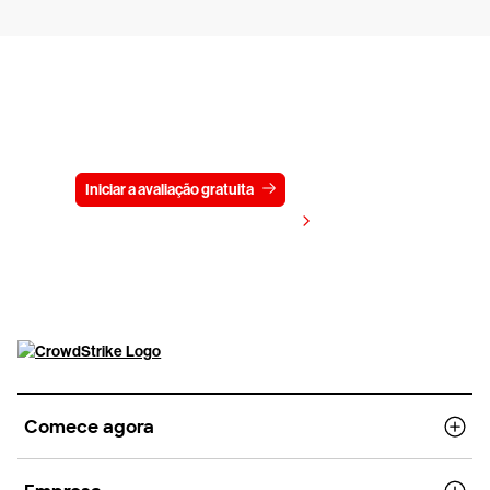
Experimente a CrowdStrike
gratuitamente por 15 dias
Iniciar a avaliação gratuita
Fale conosco
Visualizar preços
Comece agora