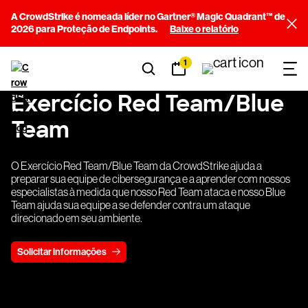
A CrowdStrike é nomeada líder no Gartner® Magic Quadrant™ de
2026 para Proteção de Endpoints.
Baixe o relatório
1
Exercício Red Team/Blue
Team
O Exercício Red Team/Blue Team da CrowdStrike ajuda a
preparar sua equipe de cibersegurança e a aprender com nossos
especialistas à medida que nosso Red Team ataca e nosso Blue
Team ajuda sua equipe a se defender contra um ataque
direcionado em seu ambiente.
Solicitar informações