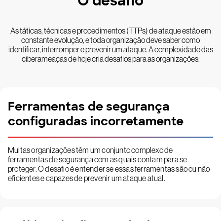
O desafio
As táticas, técnicas e procedimentos (TTPs) de ataque estão em
constante evolução, e toda organização deve saber como
identificar, interromper e prevenir um ataque. A complexidade das
ciberameaças de hoje cria desafios para as organizações:
Ferramentas de segurança
configuradas incorretamente
Muitas organizações têm um conjunto complexo de
ferramentas de segurança com as quais contam para se
proteger. O desafio é entender se essas ferramentas são ou não
eficientes e capazes de prevenir um ataque atual.