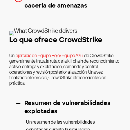
cacería de amenazas
Lo que ofrece CrowdStrike
Un
ejercicio de Equipo Rojo/Equipo Azul
de CrowdStrike
generalmente traza la ruta de la kill chain de: reconocimiento
activo, entrega y explotación, comando y control,
operaciones y revisión posterior a la acción. Una vez
finalizado el ejercicio, CrowdStrike ofrece orientación
práctica:
Resumen de vulnerabilidades
explotadas
Un resumen de las vulnerabilidades
explotadas durante la simulación.