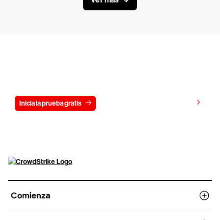
Prueba CrowdStrike gratis durante 15
días
Ver precios
Inicia la prueba gratis
Contáctanos
Comienza