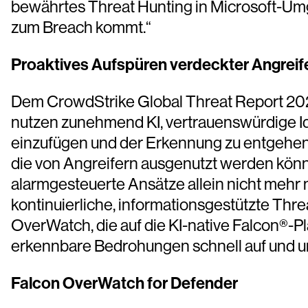
bewährtes Threat Hunting in Microsoft-Umge
zum Breach kommt.“
Proaktives Aufspüren verdeckter Angreif
Dem CrowdStrike Global Threat Report 2026
nutzen zunehmend KI, vertrauenswürdige Iden
einzufügen und der Erkennung zu entgehen. 
die von Angreifern ausgenutzt werden könn
alarmgesteuerte Ansätze allein nicht mehr 
kontinuierliche, informationsgestützte Thr
OverWatch, die auf die KI-native Falcon®-P
erkennbare Bedrohungen schnell auf und u
Falcon OverWatch for Defender