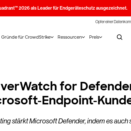
uadrant™ 2026 als Leader für Endgeräteschutz ausgezeichnet.
Opfer einer Datenkom
Gründe für CrowdStrike
Ressourcen
Preis
OverWatch for Defend
icrosoft-Endpoint-Kund
ting stärkt Microsoft Defender, indem es auc