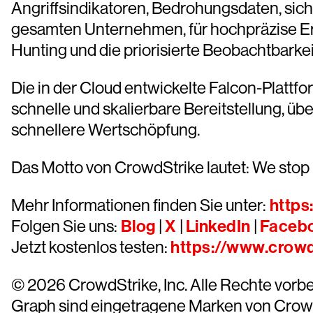
Angriffsindikatoren, Bedrohungsdaten, si
gesamten Unternehmen, für hochpräzise E
Hunting und die priorisierte Beobachtbarke
Die in der Cloud entwickelte Falcon-Plattfo
schnelle und skalierbare Bereitstellung, 
schnellere Wertschöpfung.
Das Motto von CrowdStrike lautet: We stop
Mehr Informationen finden Sie unter:
https
Folgen Sie uns:
Blog
|
X
|
LinkedIn
|
Faceb
Jetzt kostenlos testen:
https://www.crowds
© 2026 CrowdStrike, Inc. Alle Rechte vorb
Graph sind eingetragene Marken von CrowdS