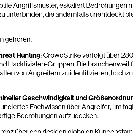
ile Angriffsmuster, eskaliert Bedrohungen m
 zu unterbinden, die andernfalls unentdeckt 
en gehören:
hreat Hunting
: CrowdStrike verfolgt über 280 
und Hacktivisten-Gruppen. Die branchenweit 
alten von Angreifern zu identifizieren, hochz
chineller Geschwindigkeit und Größenordnu
ndiertes Fachwissen über Angreifer, um täglic
uartige Bedrohungen aufzudecken.
arenz über den riesigen globalen Kundenst