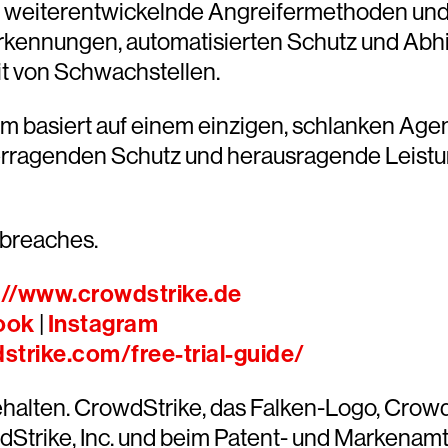
ch weiterentwickelnde Angreifermethoden un
rkennungen, automatisierten Schutz und Ab
it von Schwachstellen.
rm basiert auf einem einzigen, schlanken Age
überragenden Schutz und herausragende Leistu
 breaches.
://www.crowdstrike.de
ook
|
Instagram
trike.com/free-trial-guide/
ehalten. CrowdStrike, das Falken-Logo, Crow
trike, Inc. und beim Patent- und Markenamt 