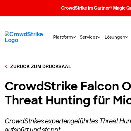
CrowdStrike im Gartner® Magic Q
Plattform
Services
Lösungen
ZURÜCK ZUM DRUCKSAAL
CrowdStrike Falcon 
Threat Hunting für M
CrowdStrikes expertengeführtes Threat Hun
aufspürt und stoppt.