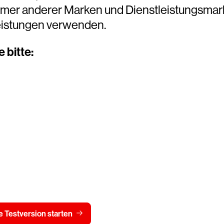
tümer anderer Marken und Dienstleistungsmar
eistungen verwenden.
 bitte:
Testen Sie CrowdStrike
15 Tage kostenlos
Preis 
 Testversion starten
Kontaktieren Sie uns