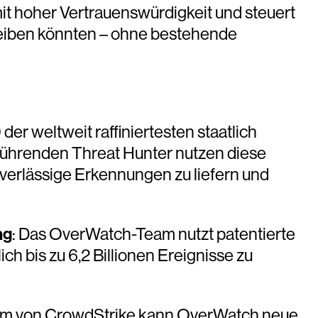
it hoher Vertrauenswürdigkeit und steuert
bleiben könnten – ohne bestehende
der weltweit raffiniertesten staatlich
führenden Threat Hunter nutzen diese
uverlässige Erkennungen zu liefern und
ng
: Das OverWatch-Team nutzt patentierte
h bis zu 6,2 Billionen Ereignisse zu
amm von CrowdStrike kann OverWatch neue