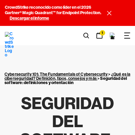
CrowdStrike reconocido como líder en el 2026
Gartner® Magic Quadrant™ for Endpoint Protection.
Descargar el informe
1
Cybersecurity 101: The Fundamentals of Cybersecurity
>
¿Qué es la
ciberseguridad? Definición, tipos, consejos y más
>
Seguridad del
software: definiciones y orientación
SEGURIDAD
DEL