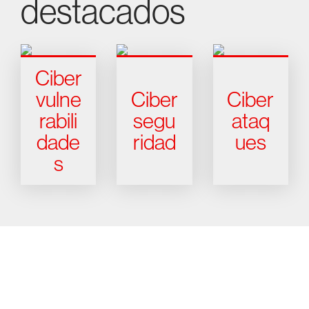
destacados
Ciber
vulne
Ciber
Ciber
rabili
segu
ataq
dade
ridad
ues
s
Prueba gratis CrowdStrike durante
15 días