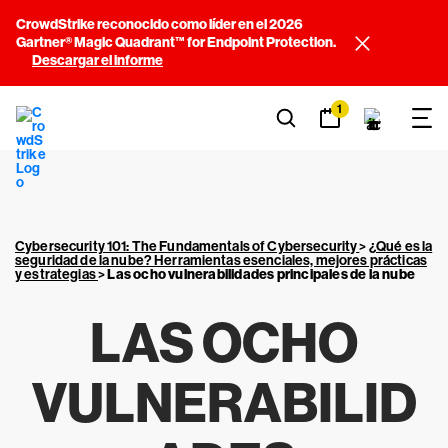
CrowdStrike reconocido como líder en el 2026
Gartner® Magic Quadrant™ for Endpoint Protection.
Descargar el informe
1
Cybersecurity 101: The Fundamentals of Cybersecurity
>
¿Qué es la
seguridad de la nube? Herramientas esenciales, mejores prácticas
y estrategias
>
Las ocho vulnerabilidades principales de la nube
LAS OCHO
VULNERABILID