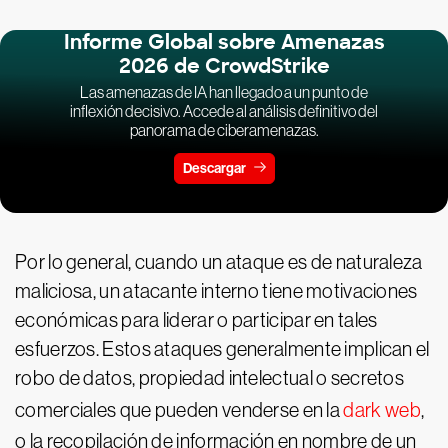
Informe Global sobre Amenazas
2026 de CrowdStrike
Las amenazas de IA han llegado a un punto de
inflexión decisivo. Accede al análisis definitivo del
panorama de ciberamenazas.
Descargar
Por lo general, cuando un ataque es de naturaleza
maliciosa, un atacante interno tiene motivaciones
económicas para liderar o participar en tales
esfuerzos. Estos ataques generalmente implican el
robo de datos, propiedad intelectual o secretos
comerciales que pueden venderse en la
dark web
,
o la recopilación de información en nombre de un