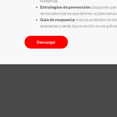
modernas
Estrategias de prevención:
playbooks para
de los adversarios que definen el panorama
Guía de respuesta:
marcos probados en bata
amenazas cuando la prevención no es sufici
Descargar