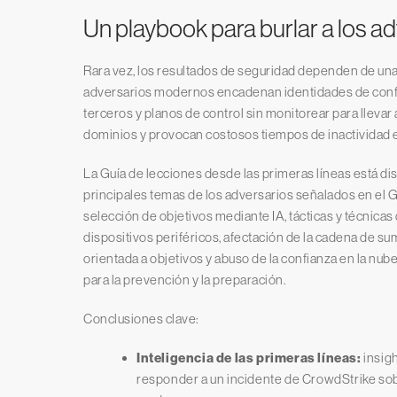
Un playbook para burlar a los 
Rara vez, los resultados de seguridad dependen de una so
adversarios modernos encadenan identidades de confi
terceros y planos de control sin monitorear para llevar
dominios y provocan costosos tiempos de inactividad e
La Guía de lecciones desde las primeras líneas está dis
principales temas de los adversarios señalados en el 
selección de objetivos mediante IA, tácticas y técnica
dispositivos periféricos, afectación de la cadena de su
orientada a objetivos y abuso de la confianza en la nub
para la prevención y la preparación.
Conclusiones clave:
Inteligencia de las primeras líneas:
insig
responder a un incidente de CrowdStrike sob