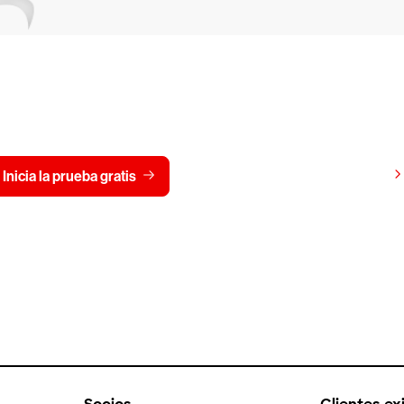
CrowdStrike gratis durante
Ver precios
Inicia la prueba gratis
Contáctanos