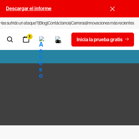
.
Descargar el informe
Has sufrido un ataque?
Blog
Contáctanos
Carreras
Innovaciones más recientes
1
Inicia la prueba gratis