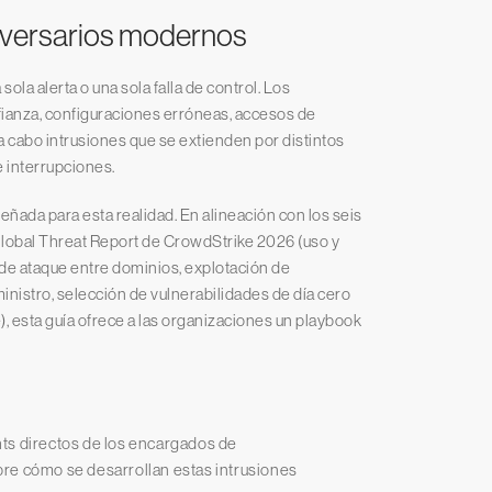
adversarios modernos
la alerta o una sola falla de control. Los
anza, configuraciones erróneas, accesos de
 a cabo intrusiones que se extienden por distintos
 interrupciones.
eñada para esta realidad. En alineación con los seis
Global Threat Report de CrowdStrike 2026 (uso y
s de ataque entre dominios, explotación de
ministro, selección de vulnerabilidades de día cero
e), esta guía ofrece a las organizaciones un playbook
hts directos de los encargados de
re cómo se desarrollan estas intrusiones