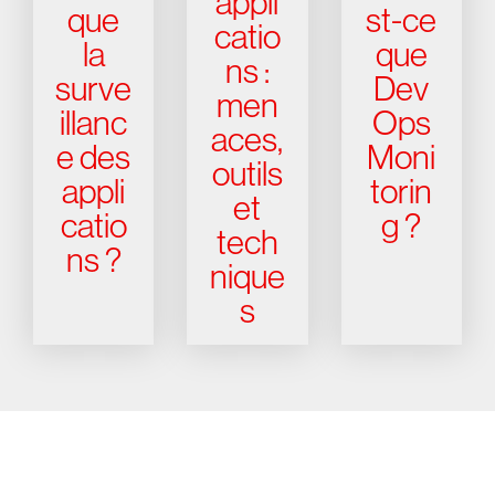
appli
que
st-ce
catio
la
que
ns :
surve
Dev
men
illanc
Ops
aces,
e des
Moni
outils
appli
torin
et
catio
g ?
tech
ns ?
nique
s
Essayez CrowdStrike gratuitement