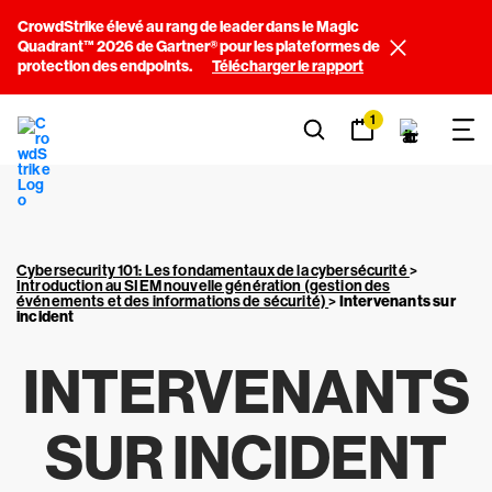
CrowdStrike élevé au rang de leader dans le Magic
Quadrant™ 2026 de Gartner® pour les plateformes de
protection des endpoints.
Télécharger le rapport
1
Cybersecurity 101: Les fondamentaux de la cybersécurité
>
Introduction au SIEM nouvelle génération (gestion des
événements et des informations de sécurité)
>
Intervenants sur
incident
INTERVENANTS
SUR INCIDENT