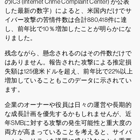
のIC3 (Internet Crime Complaint Center) が公表
した最新の数字）によると、米国内だけでサ
イバー攻撃の苦情件数は合計880,418件に達
し、前年比で10％増加したことが明らかにな
りました。
残念ながら、懸念されるのはその件数だけで
はありません。報告された攻撃による推定損
失額は125億米ドルを超え、前年比で22%以上
増加していることもこのデータに示されてい
ます。
企業のオーナーや役員は日々の運営や長期的
な成長計画を優先するかもしれませんが、近
年SMBに対する攻撃の発生可能性と重大度の
両方が高まっていることを考えると、サイバ