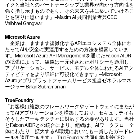
イクと当社とのパートナーシップは業界が向かう方向性を
強く指し示すものであり、その未来を共に築いていけるこ
とを誇りに思います」–Maxim AI 共同創業者兼CEO
Vaibhavi Gangwar
Microsoft Azure
「企業は、ますます複雑化するAPIエコシステム全体にわ
たってAIを安全に実運用するための方法を模索していま
す。Microsoft Azure API Managementを通じたFalcon AIDR
の拡張によって、組織は一元化されたポリシーを適用し、
アプリケーション、サービス、モデル全体にわたるAIアク
ティビティをより詳細に可視化できます」–Microsoft
Azureアプリプラットフォームサービス担当ゼネラルマネ
ージャー Balan Subramanian
TrueFoundry
「お客様は複数のフレームワークやゲートウェイにまたが
ってAIアプリケーションを構築しており、セキュリティも
そうしたアーキテクチャに対応する必要があります。当社
とFalcon AIDRとの統合により、組織は、AIワークフロー全
体にわたり、拡大するAI環境においても一貫したガードレ
ールを適用できます」–TrueFoundry 共同創業者兼CEO