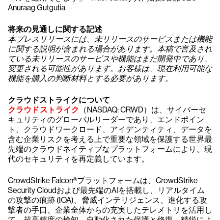
Anuraag Gutgutia
将来の見通しに関する記述
本プレスリリースには、未リリースのサービスまたは機能
に関する説明が含まれる場合があります。本稿で言及され
ている未リリースのサービスや機能はまだ開発中であり、
変更される可能性があります。お客様は、現在利用可能な
機能を購入の判断材料とする必要があります。
クラウドストライクについて
クラウドストライク
（NASDAQ: CRWD）は、サイバーセ
キュリティのグローバルリーダーであり、エンドポイン
ト、クラウドワークロード、アイデンティティ、データを
含む企業リスクを考える上で重要な領域を保護する世界最
先端のクラウドネイティブなプラットフォームにより、現
代のセキュリティを再定義しています。
CrowdStrike Falcon®プラットフォームは、CrowdStrike
Security Cloudおよび最先端のAIを搭載し、リアルタイム
の攻撃の痕跡 (IOA)、脅威インテリジェンス、進化する攻
撃者の手口、企業全体からの充実したテレメトリを活用し
て、超高精度の検知、自動化された保護と修復、精鋭によ