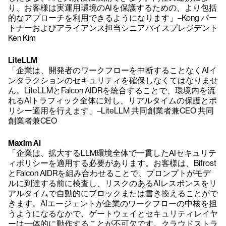
り、お客様は実運用環境のAIを保護するための、より包括
的なアプローチを利用できるようになります」–Kong パー
トナーおよびアライアンス担当シニアバイスプレジデント
Ken Kim
LiteLLM
「企業は、開発者のワークフローを中断することなくAIイ
ンタラクションのセキュリティを確保しなくてはなりませ
ん。LiteLLMとFalcon AIDRを統合することで、環境内を流
れるAIトラフィック全体に対し、リアルタイムの保護とポ
リシー適用を行えます」–LiteLLM 共同創業者兼CEO 共同
創業者兼CEO
Maxim AI
「企業は、拡大するLLM環境全体で一貫したAIセキュリテ
ィポリシーを適用する必要があります。お客様は、Bifrost
とFalcon AIDRを組み合わせることで、プロンプトがモデ
ルに到達する前に検査し、リスクのあるAIレスポンスをリ
アルタイムで自動的にブロックまたは書き換えることがで
きます。AIエージェントが企業のワークフローの中核を担
うようになるなかで、ゲートウェイとセキュリティレイヤ
ーは一体的に動作することが不可欠です。クラウドストラ