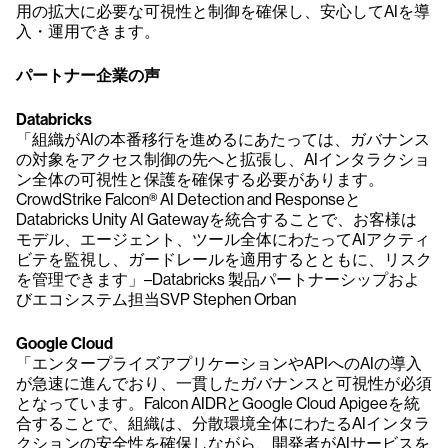
用の拡大に必要な可視性と制御を確保し、安心してAIを導
入・運用できます。
パートナー企業の声
Databricks
「組織がAIの本番移行を進めるにあたっては、ガバナンス
の対象をアクセス制御の先へと拡張し、AIインタラクショ
ン全体の可視性と保護を確保する必要があります。
CrowdStrike Falcon® AI Detection and Responseと
Databricks Unity AI Gatewayを統合することで、お客様は
モデル、エージェント、ツール全体にわたってAIアクティ
ビテを監視し、ガードレールを適用するとともに、リスク
を管理できます」–Databricks 製品パートナーシップおよ
びエコシステム担当SVP Stephen Orban
Google Cloud
「エンタープライズアプリケーションやAPIへのAIの導入
が急速に進んでおり、一貫したガバナンスと可視性が必須
となっています。Falcon AIDRとGoogle Cloud Apigeeを統
合することで、組織は、分散環境全体にわたるAIインタラ
クションの安全性を確保しながら、開発者がAIサービスを