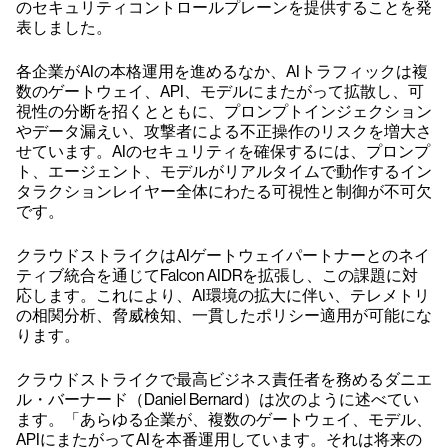
のセキュリティコントロールプレーンを提供することを発
表しました。
各企業がAIの本格運用を進めるなか、AIトラフィックは複
数のゲートウェイ、API、モデルにまたがって拡散し、可
視性の分断を招くとともに、プロンプトインジェクション
やデータ漏えい、攻撃者による不正操作のリスクを増大さ
せています。AIのセキュリティを確保するには、プロンプ
ト、エージェント、モデルがリアルタイムで動作するイン
タラクションレイヤー全体にわたる可視性と制御が不可欠
です。
クラウドストライクはAIゲートウェイパートナーとのネイ
ティブ統合を通じてFalcon AIDRを拡張し、この課題に対
応します。これにより、AI環境の拡大に伴い、テレメトリ
の相関分析、脅威検知、一貫したポリシー適用が可能にな
ります。
クラウドストライクで最高ビジネス責任者を務めるダニエ
ル・バーナード（Daniel Bernard）は次のように述べてい
ます。「あらゆる企業が、複数のゲートウェイ、モデル、
APIにまたがってAIを本番運用しています。それは将来の