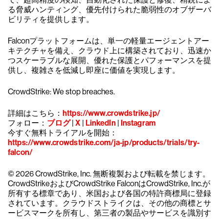
る脅威ハンティング、優先付けられた脆弱性のオブザーバ
ビリティを提供します。
Falconプラットフォームは、単一の軽量エージェントアー
キテクチャを備え、クラウド上に構築されており、迅速か
つスケーラブルな展開、優れた保護とパフォーマンスを提
供し、複雑さを低減し即座に価値を実現します。
CrowdStrike: We stop breaches.
詳細はこちら：
https://www.crowdstrike.jp/
フォロー：
ブログ
|
X
|
LinkedIn
|
Instagram
今すぐ無料トライアルを開始：
https://www.crowdstrike.com/ja-jp/products/trials/try-
falcon/
© 2026 CrowdStrike, Inc. 無断複製および転載を禁じます。
CrowdStrikeおよびCrowdStrike FalconはCrowdStrike, Inc.が
所有する標章であり、米国および各国の特許商標局に登録
されています。クラウドストライクは、その他の商標とサ
ービスマークを所有し、第三者の製品やサービスを識別す