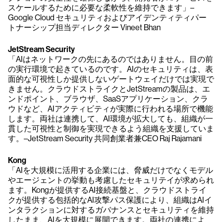
スケールするために必要な柔軟性を維持できます」–
Google Cloud セキュリティおよびアイデンティティパー
トナーシップ担当ディレクター Vineet Bhan
JetStream Security
「AIはネットワークの先にあるのではありません。目の前
の実行環境で起きているのです。AIのセキュリティは、表
面的な可視性しか提供しないゲートウェイだけでは実現で
きません。クラウドストライクとJetStreamの製品は、エ
ンドポイント、ブラウザ、SaaSアプリケーション、クラ
ウドなど、AIアクティビティが実際に行われる場所で機能
します。両社は連携して、AI環境が拡大しても、組織が一
貫した可視性と制御を実現できるよう組織を支援していま
す。–JetStream Security 共同創業者兼CEO Raj Rajamani
Kong
「AIを大規模に活用する企業には、脅威だけでなくモデル
やエージェントの挙動も考慮したセキュリテイが求められ
ます。Kongが提供するAI接続基盤と、クラウドストライ
クが提供する包括的なAI攻撃パス保護により、組織はAIイ
ンタラクションに対するガバナンスとセキュリティを維持
したまま、AIを大規模に展開できます。両社の連携によ