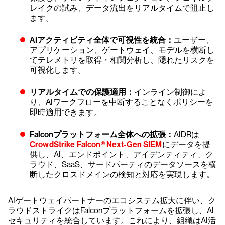
レイクの試み、データ流出をリアルタイムで阻止し
ます。
AIアクティビティ全体で可視性を統合：
ユーザー、
アプリケーション、ゲートウェイ、モデルを横断し
てテレメトリを取得・相関分析し、隠れたリスクを
可視化します。
リアルタイムでの保護適用：
インライン制御によ
り、AIワークフローを中断することなくポリシーを
即時適用できます。
Falconプラットフォーム全体への拡張：
AIDRは
CrowdStrike Falcon® Next-Gen SIEM
にデータを提
供し、AI、エンドポイント、アイデンティティ、ク
ラウド、SaaS、サードパーティのデータソースを横
断したクロスドメインの検知と対応を実現します。
AIゲートウェイパートナーのエコシステム拡大に伴い、ク
ラウドストライクはFalconプラットフォームを拡張し、AI
セキュリティを統合しています。これにより、組織はAI活