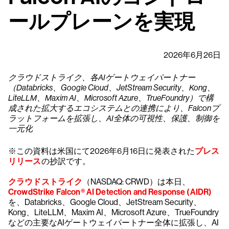
ールプレーンを実現
2026年6月26日
クラウドストライク、各AIゲートウェイパートナー
（Databricks、Google Cloud、JetStream Security、Kong、
LiteLLM、Maxim AI、Microsoft Azure、TrueFoundry）で構
成された拡大するエコシステムとの連携により、Falconプ
ラットフォームを拡張し、AI全体の可視性、保護、制御を
一元化
※この資料は米国にて2026年6月16日に発表された
プレス
リリース
の抄訳です。
クラウドストライク
（NASDAQ: CRWD）は本日、
CrowdStrike Falcon® AI Detection and Response (AIDR)
を、Databricks、Google Cloud、JetStream Security、
Kong、LiteLLM、Maxim AI、Microsoft Azure、TrueFoundry
などの主要なAIゲートウェイパートナー全体に拡張し、AI