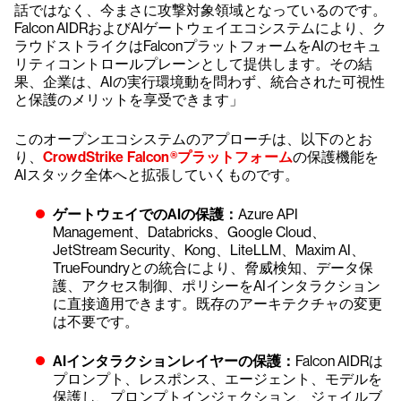
話ではなく、今まさに攻撃対象領域となっているのです。
Falcon AIDRおよびAIゲートウェイエコシステムにより、ク
ラウドストライクはFalconプラットフォームをAIのセキュ
リティコントロールプレーンとして提供します。その結
果、企業は、AIの実行環境動を問わず、統合された可視性
と保護のメリットを享受できます」
このオープンエコシステムのアプローチは、以下のとお
り、
CrowdStrike Falcon®プラットフォーム
の保護機能を
AIスタック全体へと拡張していくものです。
ゲートウェイでのAIの保護：
Azure API
Management、Databricks、Google Cloud、
JetStream Security、Kong、LiteLLM、Maxim AI、
TrueFoundryとの統合により、脅威検知、データ保
護、アクセス制御、ポリシーをAIインタラクション
に直接適用できます。既存のアーキテクチャの変更
は不要です。
AIインタラクションレイヤーの保護：
Falcon AIDRは
プロンプト、レスポンス、エージェント、モデルを
保護し、プロンプトインジェクション、ジェイルブ