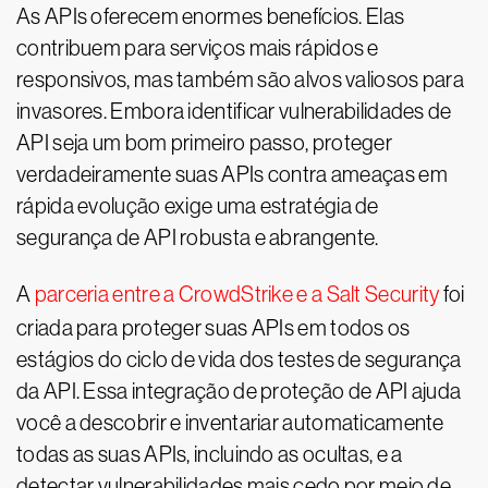
As APIs oferecem enormes benefícios. Elas
contribuem para serviços mais rápidos e
responsivos, mas também são alvos valiosos para
invasores. Embora identificar vulnerabilidades de
API seja um bom primeiro passo, proteger
verdadeiramente suas APIs contra ameaças em
rápida evolução exige uma estratégia de
segurança de API robusta e abrangente.
A
parceria entre a CrowdStrike e a Salt Security
foi
criada para proteger suas APIs em todos os
estágios do ciclo de vida dos testes de segurança
da API. Essa integração de proteção de API ajuda
você a descobrir e inventariar automaticamente
todas as suas APIs, incluindo as ocultas, e a
detectar vulnerabilidades mais cedo por meio de