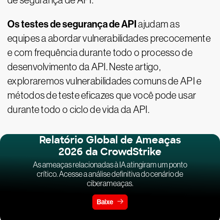
de segurança de API.
Os testes de segurança de API
ajudam as
equipes a abordar vulnerabilidades precocemente
e com frequência durante todo o processo de
desenvolvimento da API. Neste artigo,
exploraremos vulnerabilidades comuns de API e
métodos de teste eficazes que você pode usar
durante todo o ciclo de vida da API.
Relatório Global de Ameaças
2026 da CrowdStrike
As ameaças relacionadas à IA atingiram um ponto
crítico. Acesse a análise definitiva do cenário de
ciberameaças.
Baixe