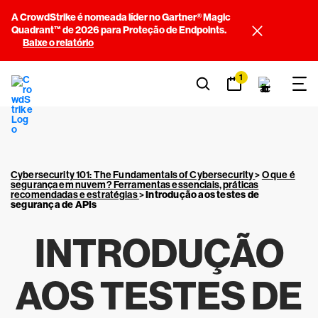
A CrowdStrike é nomeada líder no Gartner® Magic
Quadrant™ de 2026 para Proteção de Endpoints.
Baixe o relatório
1
Cybersecurity 101: The Fundamentals of Cybersecurity
>
O que é
segurança em nuvem? Ferramentas essenciais, práticas
recomendadas e estratégias
>
Introdução aos testes de
segurança de APIs
INTRODUÇÃO
AOS TESTES DE