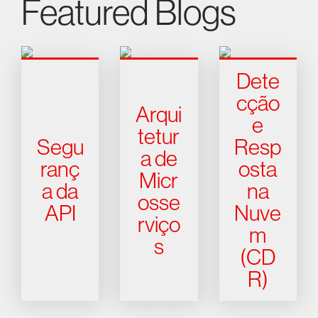
Featured Blogs
Dete
cção
Arqui
e
tetur
Segu
Resp
a de
ranç
osta
Micr
a da
na
osse
API
Nuve
rviço
m
s
(CD
R)