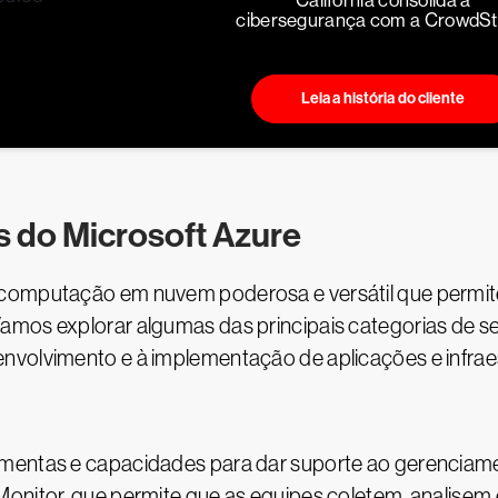
Califórnia consolida a
cibersegurança com a CrowdStr
Leia a história do cliente
 do Microsoft Azure
 computação em nuvem poderosa e versátil que permi
amos explorar algumas das principais categorias de 
nvolvimento e à implementação de aplicações e infra
amentas e capacidades para dar suporte ao gerencia
Monitor, que permite que as equipes coletem, analisem