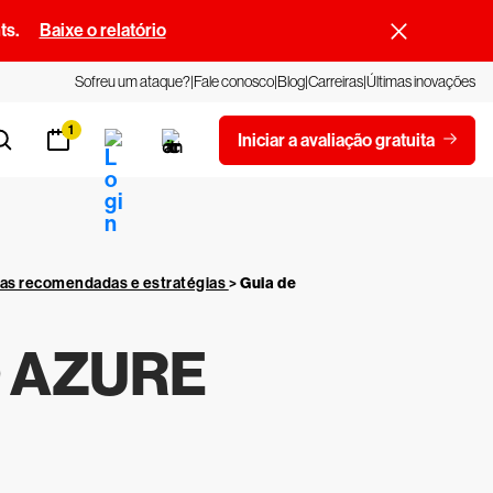
ts.
Baixe o relatório
Sofreu um ataque?
Fale conosco
Blog
Carreiras
Últimas inovações
1
Iniciar a avaliação gratuita
cas recomendadas e estratégias
>
Guia de
 AZURE