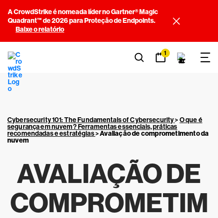
A CrowdStrike é nomeada líder no Gartner® Magic
Quadrant™ de 2026 para Proteção de Endpoints.
Baixe o relatório
1
Cybersecurity 101: The Fundamentals of Cybersecurity
>
O que é
segurança em nuvem? Ferramentas essenciais, práticas
recomendadas e estratégias
>
Avaliação de comprometimento da
nuvem
AVALIAÇÃO DE
COMPROMETIM