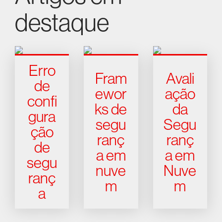
destaque
Erro
Fram
Avali
de
ewor
ação
confi
ks de
da
gura
segu
Segu
ção
ranç
ranç
de
a em
a em
segu
nuve
Nuve
ranç
m
m
a