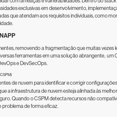
lidar com ameaças e vulnerabilidades. Dentro do stack
essidades exclusivas em desenvolvimento, implementaç
adas que atendam aos requisitos individuais, como mon
idade.
 CNAPP
es, removendo a fragmentação que muitas vezes lev
iversas ferramentas em uma solução abrangente, um 
e DevOps e DevSecOps.
 (CSPM)
es de nuvem para identificar e corrigir configuraçõe
e a infraestrutura de nuvem esteja alinhada às melhore
uro. Quando o CSPM detecta recursos não compatíveis
o problema de forma eficaz.