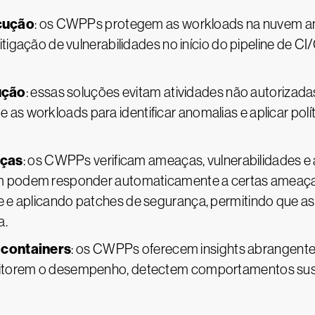
cução
: os CWPPs protegem as workloads na nuvem a
itigação de vulnerabilidades no início do pipeline de CI
ução
: essas soluções evitam atividades não autorizad
s workloads para identificar anomalias e aplicar pol
aças
: os CWPPs verificam ameaças, vulnerabilidades e
bém podem responder automaticamente a certas ameaç
e e aplicando patches de segurança, permitindo que 
a.
 containers
: os CWPPs oferecem insights abrangente
nitorem o desempenho, detectem comportamentos susp