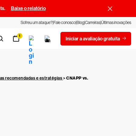
ts.
Baixe o relatório
Sofreu um ataque?
Fale conosco
Blog
Carreiras
Últimas inovações
1
Iniciar a avaliação gratuita
cas recomendadas e estratégias
>
CNAPP vs.