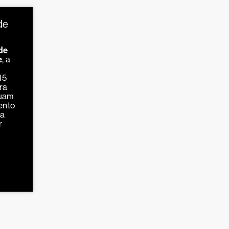
de
de
e
, a
45
ra
nuam
ento
ha
r