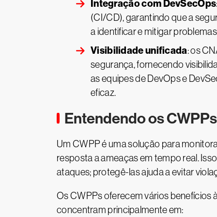
Integração com DevSecOps
(CI/CD), garantindo que a segu
a identificar e mitigar problema
Visibilidade unificada
: os C
segurança, fornecendo visibili
as equipes de DevOps e DevSec
eficaz.
Entendendo os CWPPs
Um CWPP é uma solução para monitorar
resposta a ameaças em tempo real. Isso 
ataques; protegê-las ajuda a evitar viol
Os CWPPs oferecem vários benefícios à
concentram principalmente em: