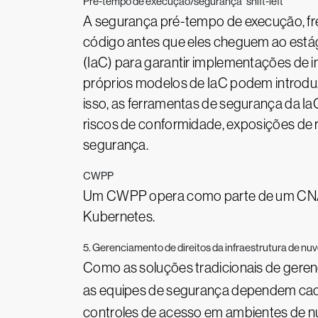
Pré-tempo de execução/segurança "shift-left"
A segurança pré-tempo de execução, fre
código antes que eles cheguem ao está
(IaC) para garantir implementações de i
próprios modelos de IaC podem introduz
isso, as ferramentas de segurança da Ia
riscos de conformidade, exposições de r
segurança.
CWPP
Um CWPP opera como parte de um CNAPP
Kubernetes.
5. Gerenciamento de direitos da infraestrutura de nuv
Como as soluções tradicionais de gere
as equipes de segurança dependem cad
controles de acesso em ambientes de nu