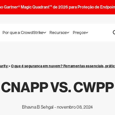
no Gartner® Magic Quadrant™ de 2026 para Proteção de Endpoin
Por que a CrowdStrike
Recursos
Preços
urity
>
O que é segurança em nuvem? Ferramentas essenciais, práti
CNAPP VS. CWPP
Bhavna B Sehgal -
novembro 08, 2024