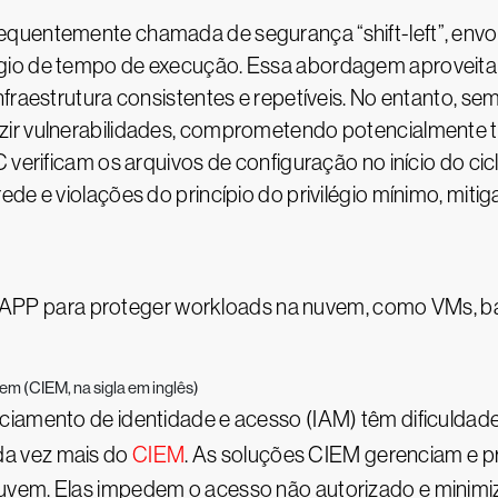
quentemente chamada de segurança “shift-left”, envolv
gio de tempo de execução. Essa abordagem aproveita
nfraestrutura consistentes e repetíveis. No entanto, 
ir vulnerabilidades, comprometendo potencialmente t
C verificam os arquivos de configuração no início do c
ede e violações do princípio do privilégio mínimo, miti
 para proteger workloads na nuvem, como VMs, banc
em (CIEM, na sigla em inglês)
nciamento de identidade e acesso (IAM) têm dificulda
a vez mais do
CIEM
. As soluções CIEM gerenciam e p
vem. Elas impedem o acesso não autorizado e minimiza