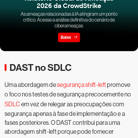
2026 da CrowdStrike
As ameaças relacionadas à IA atingiram um ponto
crítico. Acesse a análise definitiva do cenário de
ciberameaças.
Baixe
DAST no SDLC
Uma abordagem de
segurança shift-left
promove
o foco nos testes de segurança precocemente no
SDLC
em vez de relegar as preocupações com
segurança apenas à fase de implementação e a
fases posteriores. O DAST contribui para uma
abordagem shift-left porque pode fornecer