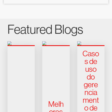
Featured Blogs
Caso
s de
uso
do
gere
ncia
ment
Melh
o de
ores