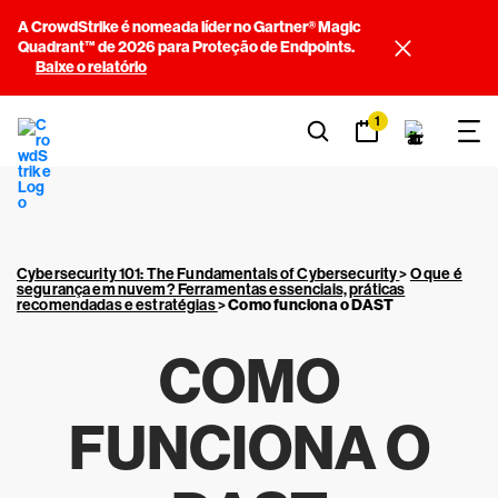
A CrowdStrike é nomeada líder no Gartner® Magic
Quadrant™ de 2026 para Proteção de Endpoints.
Baixe o relatório
1
Cybersecurity 101: The Fundamentals of Cybersecurity
>
O que é
segurança em nuvem? Ferramentas essenciais, práticas
recomendadas e estratégias
>
Como funciona o DAST
COMO
FUNCIONA O