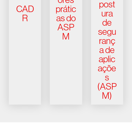
post
CAD
prátic
ura
R
as do
de
ASP
segu
M
ranç
a de
aplic
açõe
s
(ASP
M)