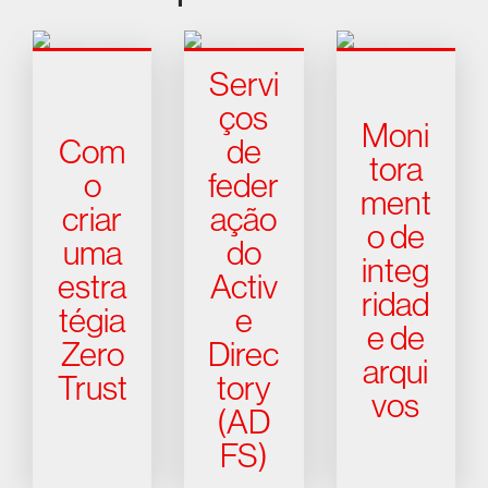
Servi
ços
Moni
Com
de
tora
o
feder
ment
criar
ação
o de
uma
do
integ
estra
Activ
ridad
tégia
e
e de
Zero
Direc
arqui
Trust
tory
vos
(AD
FS)