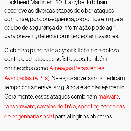
Lockheed Martin em 2011, a cyber kill chain
descreve as diversas etapas de ciber ataques
comuns e, por consequência, os pontos em que a
equipe de segurança da informação pode agir
para prevenir, detectar ou interceptar invasores.
O objetivo principal da cyber kill chain é a defesa
contra ciber ataques sofisticados, também
conhecidos como
Ameaças Persistentes
Avançadas (APTs)
. Neles, os adversários dedicam
tempo considerável à vigilância e ao planejamento.
Geralmente, esses ataques combinam
malware
,
ransomware
,
cavalos de Tróia
,
spoofing
e
técnicas
de engenharia social
para atingir os objetivos.