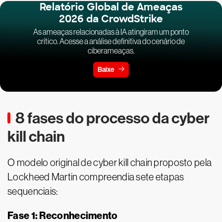
Relatório Global de Ameaças
2026 da CrowdStrike
As ameaças relacionadas à IA atingiram um ponto
crítico. Acesse a análise definitiva do cenário de
ciberameaças.
Baixe
8 fases do processo da cyber
kill chain
O modelo original de cyber kill chain proposto pela
Lockheed Martin compreendia sete etapas
sequenciais:
Fase 1: Reconhecimento