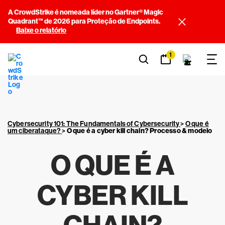
A CrowdStrike é nomeada líder no Gartner® Magic
Quadrant™ de 2026 para Proteção de Endpoints.
Baixe o relatório
1
Cybersecurity 101: The Fundamentals of Cybersecurity
>
O que é
um ciberataque?
>
O que é a cyber kill chain? Processo & modelo
O QUE É A
CYBER KILL