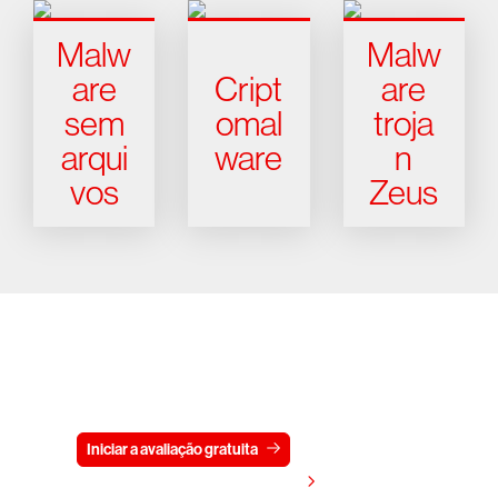
Malw
Malw
are
Cript
are
sem
omal
troja
arqui
ware
n
vos
Zeus
Experimente a CrowdStrike
gratuitamente por 15 dias
Iniciar a avaliação gratuita
Fale conosco
Visualizar preços