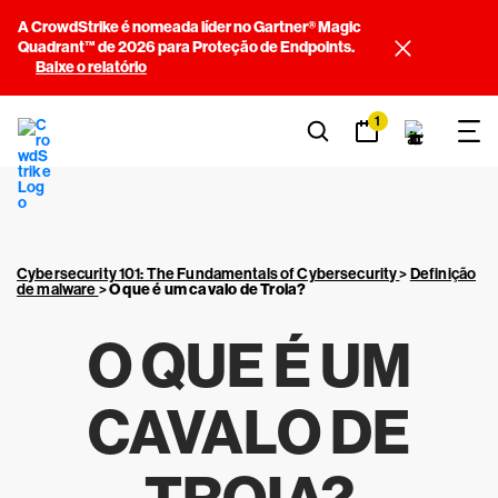
A CrowdStrike é nomeada líder no Gartner® Magic
Quadrant™ de 2026 para Proteção de Endpoints.
Baixe o relatório
1
Cybersecurity 101: The Fundamentals of Cybersecurity
>
Definição
de malware
>
O que é um cavalo de Troia?
O QUE É UM
CAVALO DE