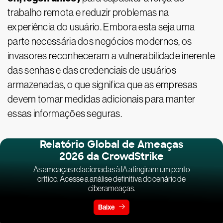
trabalho remota e reduzir problemas na
experiência do usuário. Embora esta seja uma
parte necessária dos negócios modernos, os
invasores reconheceram a vulnerabilidade inerente
das senhas e das credenciais de usuários
armazenadas, o que significa que as empresas
devem tomar medidas adicionais para manter
essas informações seguras.
Relatório Global de Ameaças
2026 da CrowdStrike
As ameaças relacionadas à IA atingiram um ponto
crítico. Acesse a análise definitiva do cenário de
ciberameaças.
Baixe