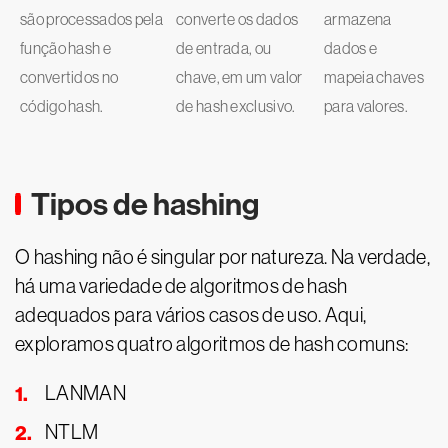
são processados pela
converte os dados
armazena
função hash e
de entrada, ou
dados e
convertidos no
chave, em um valor
mapeia chaves
código hash.
de hash exclusivo.
para valores.
Tipos de hashing
O hashing não é singular por natureza. Na verdade,
há uma variedade de algoritmos de hash
adequados para vários casos de uso. Aqui,
exploramos quatro algoritmos de hash comuns:
LANMAN
NTLM