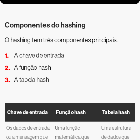
Componentes do hashing
O hashing tem três componentes principais:
A chave de entrada
A função hash
A tabela hash
Chave de entrada
Função hash
Tabela hash
Os dados de entrada
Uma função
Uma estrutura
ou a mensagem que
matemática que
de dados que