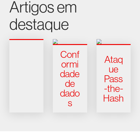
Artigos em
destaque
Conf
Ataq
ormi
ue
dade
Pass
de
-the-
dado
Hash
s