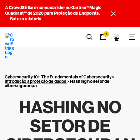
A CrowdStrike é nomeada líder no Gartner® Magic
Quadrant™ de 2026 para Proteção de Endpoints.
Baixe o relatório
1
Cybersecurity 101: The Fundamentals of Cybersecurity
>
Introdução à proteção de dados
>
Hashing no setor de
cibersegurança
HASHING NO
SETOR DE