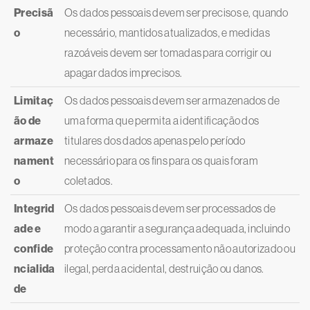
Precisã
Os dados pessoais devem ser precisos e, quando
o
necessário, mantidos atualizados, e medidas
razoáveis devem ser tomadas para corrigir ou
apagar dados imprecisos.
Limitaç
Os dados pessoais devem ser armazenados de
ão de
uma forma que permita a identificação dos
armaze
titulares dos dados apenas pelo período
nament
necessário para os fins para os quais foram
o
coletados.
Integrid
Os dados pessoais devem ser processados de
ade e
modo a garantir a segurança adequada, incluindo
confide
proteção contra processamento não autorizado ou
ncialida
ilegal, perda acidental, destruição ou danos.
de