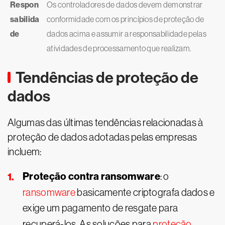
Respon
Os controladores de dados devem demonstrar
sabilida
conformidade com os princípios de proteção de
de
dados acima e assumir a responsabilidade pelas
atividades de processamento que realizam.
Tendências de proteção de
dados
Algumas das últimas tendências relacionadas à
proteção de dados adotadas pelas empresas
incluem:
Proteção contra ransomware
: o
ransomware
basicamente criptografa dados e
exige um pagamento de resgate para
recuperá-los. As soluções para
proteção