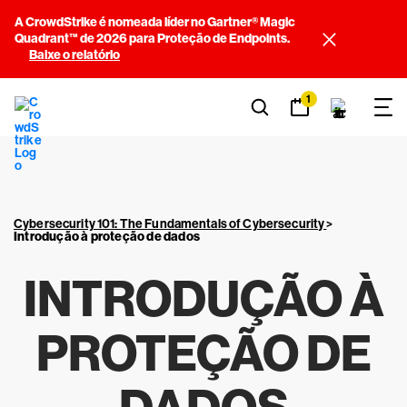
A CrowdStrike é nomeada líder no Gartner® Magic
Quadrant™ de 2026 para Proteção de Endpoints.
Baixe o relatório
1
Cybersecurity 101: The Fundamentals of Cybersecurity
>
Introdução à proteção de dados
INTRODUÇÃO À
PROTEÇÃO DE