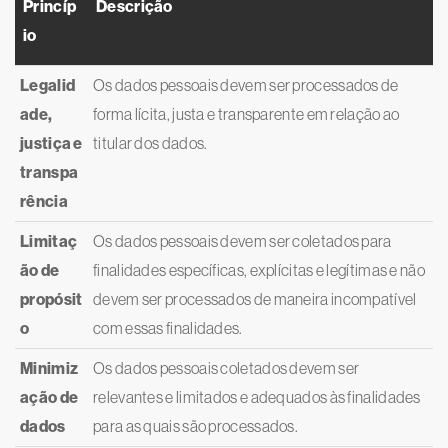
Princíp
Descrição
io
Legalid
Os dados pessoais devem ser processados de
ade,
forma lícita, justa e transparente em relação ao
justiça e
titular dos dados.
transpa
rência
Limitaç
Os dados pessoais devem ser coletados para
ão de
finalidades específicas, explícitas e legítimas e não
propósit
devem ser processados de maneira incompatível
o
com essas finalidades.
Minimiz
Os dados pessoais coletados devem ser
ação de
relevantes e limitados e adequados às finalidades
dados
para as quais são processados.