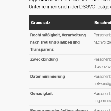
Unternehmen sind in der DSGVO festgel
Grundsatz
Beschre
Rechtmäßigkeit, Verarbeitung
Personenbe
nach Treu und Glauben und
nachvollzi
Transparenz
Zweckbindung
Personenbe
diesen Zwe
Datenminimierung
Personenbe
notwendig
Genauigkeit
Personenbe
angemesse
Begrenzung der Aufbewahrung
Personenbe