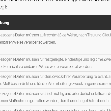
egt:
ibung
zogene Daten müssen auf rechtmäßige Weise, nach Treu und Glauben
ehbaren Weise verarbeitet werden.
zogene Daten müssen für festgelegte, eindeutige und legitime Zwec
cken nicht vereinbaren Weise weiterverarbeitet werden.
zogene Daten müssen für den Zweck ihrer Verarbeitung relevant, au
e Maß beschränkt und für den Verarbeitungszweck angemessen sei
zogene Daten müssen sachlich richtig und erforderlichenfalls auf 
nen Maßnahmen getroffen werden, damit unrichtige Daten berichtig
zogene Daten müssen in einer Form gespeichert werden, die die Iden