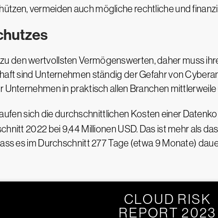
ützen, vermeiden auch mögliche rechtliche und finanzie
chutzes
zu den wertvollsten Vermögenswerten, daher muss ihre
schaft sind Unternehmen ständig der Gefahr von Cyber
r Unternehmen in praktisch allen Branchen mittlerweile
aufen sich die durchschnittlichen Kosten einer Datenk
chnitt 2022 bei 9,44 Millionen USD. Das ist mehr als d
 dass es im Durchschnitt 277 Tage (etwa 9 Monate) dau
CLOUD RISK
REPORT 2023