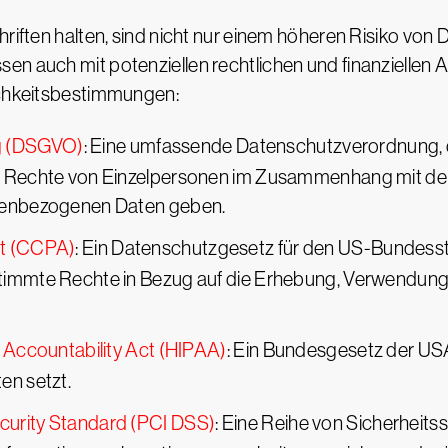
chriften halten, sind nicht nur einem höheren Risiko v
en auch mit potenziellen rechtlichen und finanziellen 
lichkeitsbestimmungen:
g (DSGVO)
: Eine umfassende Datenschutzverordnung, di
e Rechte von Einzelpersonen im Zusammenhang mit der 
onenbezogenen Daten geben.
ct (CCPA)
: Ein Datenschutzgesetz für den US-Bundesst
timmte Rechte in Bezug auf die Erhebung, Verwendung 
d Accountability Act (HIPAA)
: Ein Bundesgesetz der USA,
en setzt.
curity Standard (PCI DSS)
: Eine Reihe von Sicherheitss