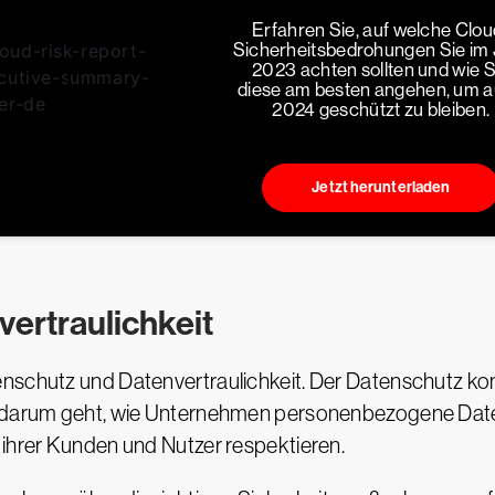
Erfahren Sie, auf welche Clou
Sicherheitsbedrohungen Sie im 
2023 achten sollten und wie S
diese am besten angehen, um 
2024 geschützt zu bleiben.
Jetzt herunterladen
ertraulichkeit
nschutz und Datenvertraulichkeit. Der Datenschutz kon
it darum geht, wie Unternehmen personenbezogene Dat
 ihrer Kunden und Nutzer respektieren.