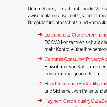
Unternehmen, die sich nicht an die Vors
Zwischenfällen ausgesetzt, sondern müss
Beispiele für Datenschutz- und Vertrau
Datenschutz-Grundverordnun
DSGVO konzentriert sich auf di
mehr Kontrolle über ihre pers
California Consumer Privacy A
Einwohnern von Kalifornien bes
personenbezogenen Daten.
Health Insurance Portability an
und Sicherheit von Patientendat
Payment Card Industry Data Se